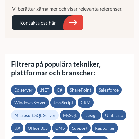
Vi berättar gärna mer och visar relevanta referenser.
Kontakta oss här
Sök
Filtrera på populära tekniker,
plattformar och branscher:
Episerver
.NET
C#
SharePoint
Salesforce
Windows Server
JavaScript
CRM
Microsoft SQL Server
MySQL
Design
Umbraco
UX
Office 365
CMS
Support
Rapporter