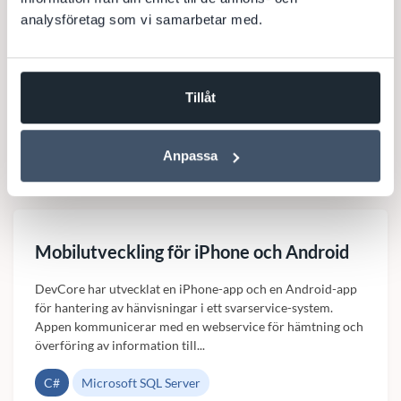
analysföretag som vi samarbetar med.
.NET
C#
SharePoint
Microsoft SQL Server
Search Server Express
Reporting Services
Systemutveckling
Integration
Tillåt
Till kundcase
Anpassa
Mobilutveckling för iPhone och Android
DevCore har utvecklat en iPhone-app och en Android-app
för hantering av hänvisningar i ett svarservice-system.
Appen kommunicerar med en webservice för hämtning och
överföring av information till...
C#
Microsoft SQL Server