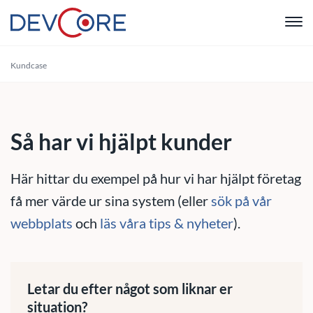
"
Kundcase
Webbutvec
Intranät
Så har vi hjälpt kunder
CRM
Här hittar du exempel på hur vi har hjälpt företag
Systemutve
få mer värde ur sina system (eller
sök på vår
webbplats
och
läs våra tips & nyheter
).
Drift & Sup
Om oss
Letar du efter något som liknar er
situation?