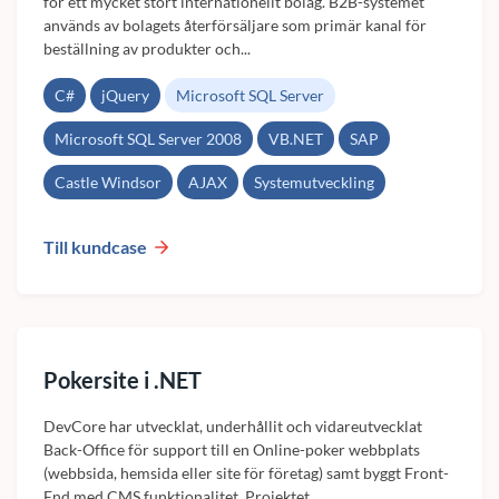
för ett mycket stort internationellt bolag. B2B-systemet
används av bolagets återförsäljare som primär kanal för
beställning av produkter och...
C#
jQuery
Microsoft SQL Server
Microsoft SQL Server 2008
VB.NET
SAP
Castle Windsor
AJAX
Systemutveckling
Till kundcase
Pokersite i .NET
DevCore har utvecklat, underhållit och vidareutvecklat
Back-Office för support till en Online-poker webbplats
(webbsida, hemsida eller site för företag) samt byggt Front-
End med CMS funktionalitet. Projektet...