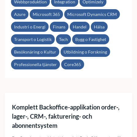
Webbproduktion
Integration
Optimizely
Azure
Microsoft 365
Microsoft Dynamics CRM
Industri o Energi
Finans
Handel
Hälsa
Transport o Logistik
Tech
Bygg o Fastighet
Besöksnäring o Kultur
Utbildning o Forskning
Professionella tjänster
Core365
Komplett Backoffice-applikation order-,
lager-, CRM-, fakturering- och
abonnentsystem