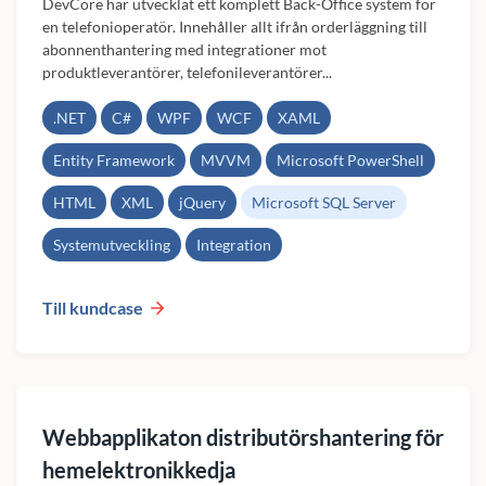
DevCore har utvecklat ett komplett Back-Office system för
en telefonioperatör. Innehåller allt ifrån orderläggning till
abonnenthantering med integrationer mot
produktleverantörer, telefonileverantörer...
.NET
C#
WPF
WCF
XAML
Entity Framework
MVVM
Microsoft PowerShell
HTML
XML
jQuery
Microsoft SQL Server
Systemutveckling
Integration
Till kundcase
Webbapplikaton distributörshantering för
hemelektronikkedja