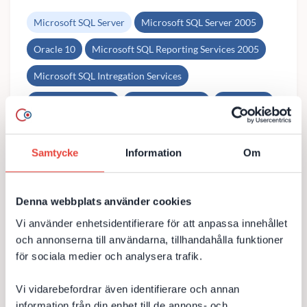
Microsoft SQL Server
Microsoft SQL Server 2005
Oracle 10
Microsoft SQL Reporting Services 2005
Microsoft SQL Intregation Services
Reporting Services
Systemutveckling
Integration
Till kundcase
Samtycke
Information
Om
Denna webbplats använder cookies
SharePoint som intranät och portal
Vi använder enhetsidentifierare för att anpassa innehållet
och annonserna till användarna, tillhandahålla funktioner
DevCore har satt upp SharePoint åt större säljbolag för
för sociala medier och analysera trafik.
intern kommunikation, snabb tillgång till information,
bokningar, ärendehantering, rapportering,
Vi vidarebefordrar även identifierare och annan
dokumenthantering samt integration och...
information från din enhet till de annons- och