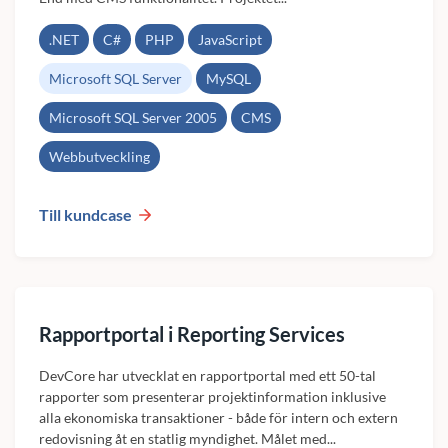
.NET
C#
PHP
JavaScript
Microsoft SQL Server
MySQL
Microsoft SQL Server 2005
CMS
Webbutveckling
Till kundcase
Rapportportal i Reporting Services
DevCore har utvecklat en rapportportal med ett 50-tal
rapporter som presenterar projektinformation inklusive
alla ekonomiska transaktioner - både för intern och extern
redovisning åt en statlig myndighet. Målet med...