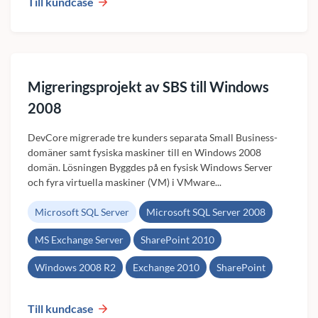
Till kundcase
Migreringsprojekt av SBS till Windows
2008
DevCore migrerade tre kunders separata Small Business-
domäner samt fysiska maskiner till en Windows 2008
domän. Lösningen Byggdes på en fysisk Windows Server
och fyra virtuella maskiner (VM) i VMware...
Microsoft SQL Server
Microsoft SQL Server 2008
MS Exchange Server
SharePoint 2010
Windows 2008 R2
Exchange 2010
SharePoint
Till kundcase