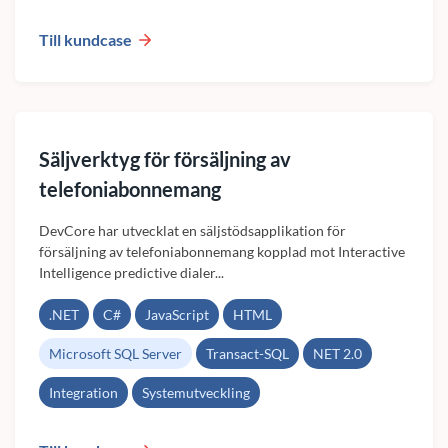
Till kundcase
Säljverktyg för försäljning av
telefoniabonnemang
DevCore har utvecklat en säljstödsapplikation för
försäljning av telefoniabonnemang kopplad mot Interactive
Intelligence predictive dialer...
.NET
C#
JavaScript
HTML
Microsoft SQL Server
Transact-SQL
NET 2.0
Integration
Systemutveckling