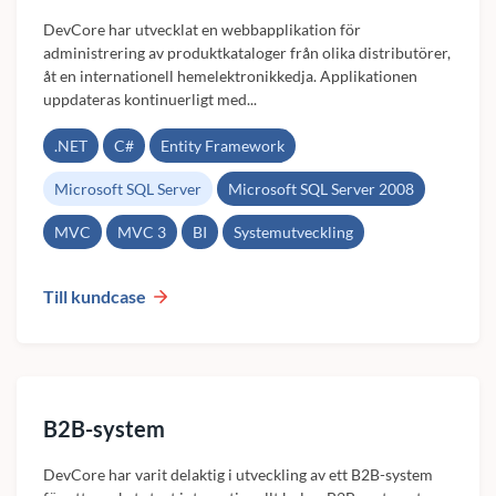
DevCore har utvecklat en webbapplikation för
administrering av produktkataloger från olika distributörer,
åt en internationell hemelektronikkedja. Applikationen
uppdateras kontinuerligt med...
.NET
C#
Entity Framework
Microsoft SQL Server
Microsoft SQL Server 2008
MVC
MVC 3
BI
Systemutveckling
Till kundcase
B2B-system
DevCore har varit delaktig i utveckling av ett B2B-system