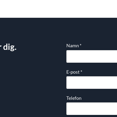
 dig.
Namn
*
E-post
*
Telefon