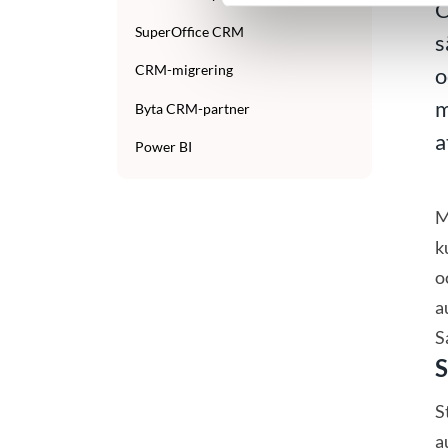
C
SuperOffice CRM
s
CRM-migrering
o
m
Byta CRM-partner
a
Power BI
M
k
o
a
S
S
S
a