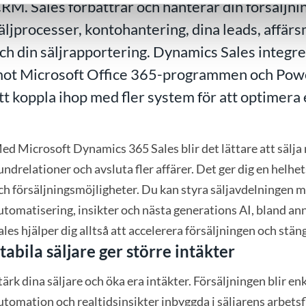
RM. Sales förbättrar och hanterar din försäljni
äljprocesser, kontohantering, dina leads, affär
ch din säljrapportering. Dynamics Sales integre
ot Microsoft Office 365-programmen och Powe
tt koppla ihop med fler system för att optimera e
ed Microsoft Dynamics 365 Sales blir det lättare att sälja
undrelationer och avsluta fler affärer. Det ger dig en helh
ch försäljningsmöjligheter. Du kan styra säljavdelningen m
utomatisering, insikter och nästa generations AI, bland a
ales hjälper dig alltså att accelerera försäljningen och stäng
tabila säljare ger större intäkter
tärk dina säljare och öka era intäkter. Försäljningen blir en
utomation och realtidsinsikter inbyggda i säljarens arbetsf