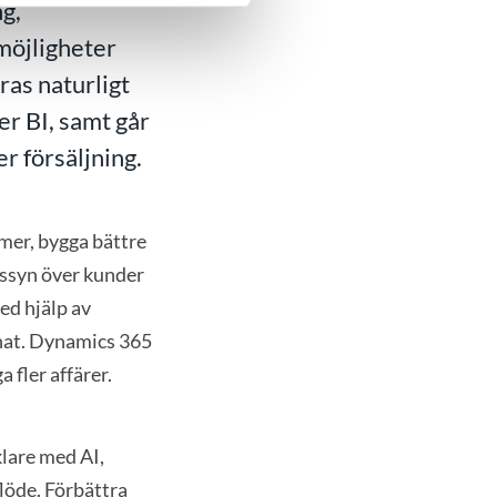
ng,
smöjligheter
ras naturligt
r BI, samt går
r försäljning.
 mer, bygga bättre
etssyn över kunder
ed hjälp av
nnat. Dynamics 365
a fler affärer.
klare med AI,
löde. Förbättra