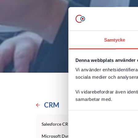
Samtycke
Denna webbplats använder 
Vi använder enhetsidentifierar
sociala medier och analysera 
Vi vidarebefordrar även ident
samarbetar med.
CRM
Salesforce CRM-konsulter
M
Microsoft Dynamics 365-konsulter