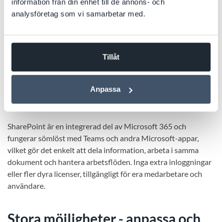
information från din enhet till de annons- och
blir det inte.
analysföretag som vi samarbetar med.
Tillåt
En smidig lösning för
dokumenthantering, intranät och
Anpassa
samarbete
SharePoint är en integrerad del av Microsoft 365 och
fungerar sömlöst med Teams och andra Microsoft-appar,
vilket gör det enkelt att dela information, arbeta i samma
dokument och hantera arbetsflöden. Inga extra inloggningar
eller fler dyra licenser, tillgängligt för era medarbetare och
användare.
Stora möjligheter - anpassa och