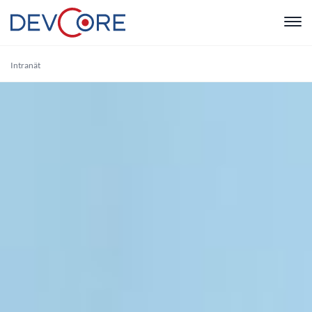
"
Intranät
Webbutvec
Intranät
CRM
Systemutve
Drift & Sup
Om oss