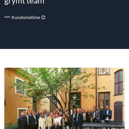
grymt team”
Kundomdöme 😊