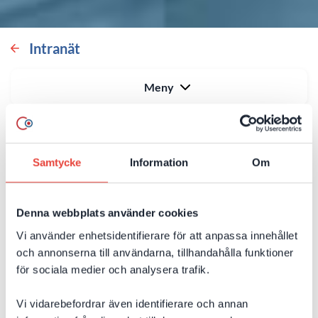
Intranät
Meny
Samtycke
Information
Om
SharePoint-plattformen &
erfarna SharePoint-konsulter
Denna webbplats använder cookies
Vi använder enhetsidentifierare för att anpassa innehållet
SharePoint är en central del av Microsoft 365 –
och annonserna till användarna, tillhandahålla funktioner
integrerat med Teams, intranät och övriga
för sociala medier och analysera trafik.
Microsoft-appar för smidigt samarbete och
Vi vidarebefordrar även identifierare och annan
dokumenthantering - mer kraftfullt och effektivt