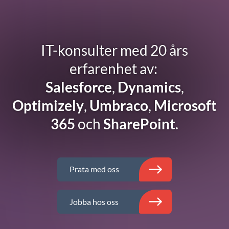
IT-konsulter med 20 års
erfarenhet av:
Salesforce
,
Dynamics
,
Optimizely
,
Umbraco
,
Microsoft
365
och
SharePoint
.
Prata med oss
Jobba hos oss