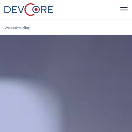
"
Webbutveckling