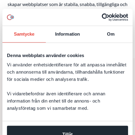
skapar webbplatser som är stabila, snabba, tillgängliga och
enkla att förvalta samtidigt som de
matchar både besökaren
och ert team.
Samtycke
Information
Om
IT-konsulter
Arbetat med webb i
60
+
20
år
Denna webbplats använder cookies
Vi använder enhetsidentifierare för att anpassa innehållet
och annonserna till användarna, tillhandahålla funktioner
för sociala medier och analysera trafik.
Snygg kraftfull webb, som är
enkel att uppdatera och byggd för
Vi vidarebefordrar även identifierare och annan
information från din enhet till de annons- och
resultat
analysföretag som vi samarbetar med.
Tillåt