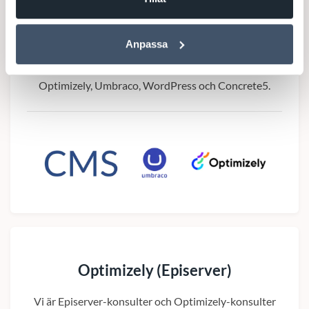
CMS - Content Management System
Anpassa
Vi hjälper ditt bolag som CMS-konsulter med
experter på flertalet olika CMS på marknaden som
Optimizely, Umbraco, WordPress och Concrete5.
Optimizely (Episerver)
Vi är Episerver-konsulter och Optimizely-konsulter