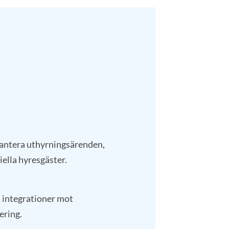
hantera uthyrningsärenden,
ella hyresgäster.
 integrationer mot
ring.