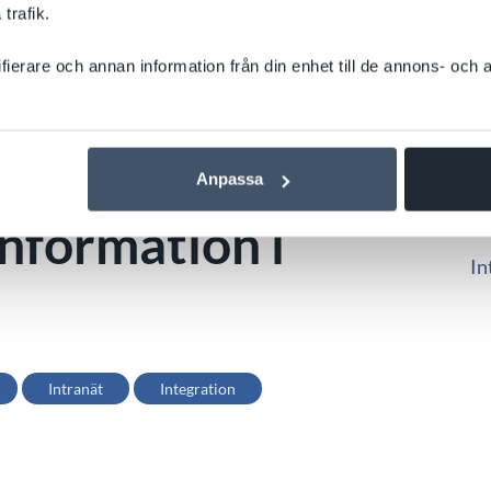
trafik.
Re
ifierare och annan information från din enhet till de annons- och
In
Sh
den,
Ap
Anpassa
Sy
nformation i
In
Intranät
Integration