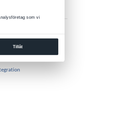
laterade länkar
 analysföretag som vi
tranät
arePoint-konsulter
par i SharePoint
Tillåt
stemutveckling
tegration