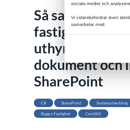
sociala medier och analysera 
Så samlade ett
Vi vidarebefordrar även ident
samarbetar med.
fastighetsbolag
uthyrningsären
dokument och i
SharePoint
C#
SharePoint
Systemutveckling
Bygg o Fastighet
Core365