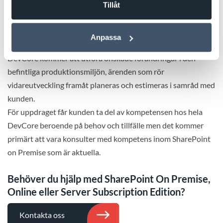
DevCore förvaltar nu SharePoint On Premise åt ett svenskt
Tillåt
energi- och miljöbolag. Det löpande avtalet omfattar
administration, förvaltning och vidareutveckling av kundens
Anpassa
SharePoint on Premise-lösning.
DevCore kommer att utföra önskade förändringar i den
befintliga produktionsmiljön, ärenden som rör
vidareutveckling framåt planeras och estimeras i samråd med
kunden.
För uppdraget får kunden ta del av kompetensen hos hela
DevCore beroende på behov och tillfälle men det kommer
primärt att vara konsulter med kompetens inom SharePoint
on Premise som är aktuella.
Behöver du hjälp med SharePoint On Premise,
Online eller Server Subscription Edition?
Kontakta oss