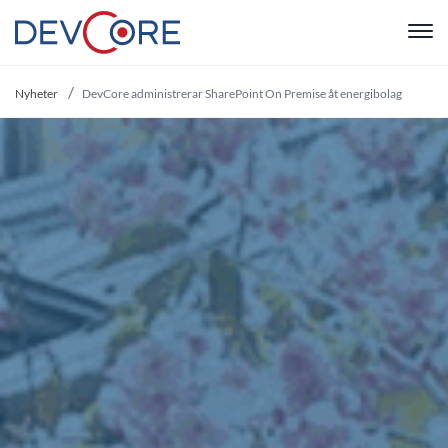
"
Nyheter
DevCore administrerar SharePoint On Premise åt energibolag