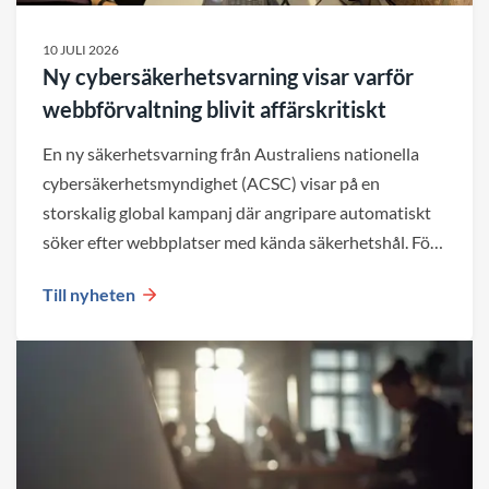
10 JULI 2026
Ny cybersäkerhetsvarning visar varför
webbförvaltning blivit affärskritiskt
En ny säkerhetsvarning från Australiens nationella
cybersäkerhetsmyndighet (ACSC) visar på en
storskalig global kampanj där angripare automatiskt
söker efter webbplatser med kända säkerhetshål. För
företag blir det en viktig påminnelse om att både valet
Till nyheten
av plattform och den löpande förvaltningen påverkar
webbplatsens säkerhet över tid.