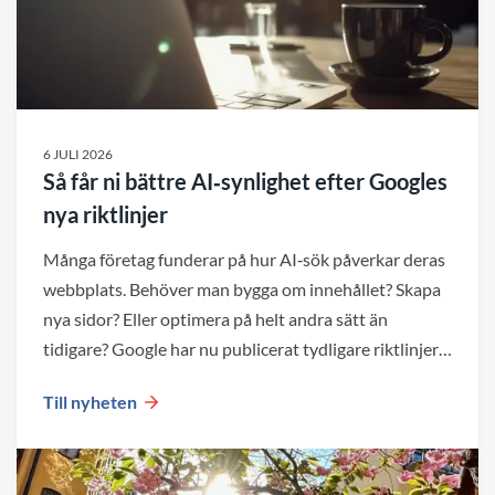
6 JULI 2026
Så får ni bättre AI‑synlighet efter Googles
nya riktlinjer
Många företag funderar på hur AI‑sök påverkar deras
webbplats. Behöver man bygga om innehållet? Skapa
nya sidor? Eller optimera på helt andra sätt än
tidigare? Google har nu publicerat tydligare riktlinjer
för AI‑sök – och budskapet är: mycket av det som
Till nyheten
redan skapar en bra webbplats är fortfarande
avgörande för synligheten.