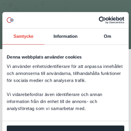
Samtycke
Information
Om
Denna webbplats använder cookies
17 augusti 2023
Vi använder enhetsidentifierare för att anpassa innehållet
Förvaltning av SharePoint
och annonserna till användarna, tillhandahålla funktioner
för sociala medier och analysera trafik.
On Premise åt energibolag
Vi vidarebefordrar även identifierare och annan
Nytt avtal har signerats med ett svenskt
information från din enhet till de annons- och
analysföretag som vi samarbetar med.
energibolag gällande administration, förvaltning
och vidareutveckling av SharePoint on Premise.