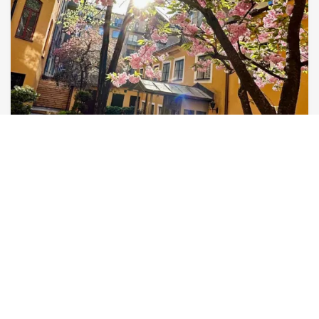
3 JULI 2026
Välkommen att hyra vårt kontor till halva
hyran – vi flyttar till större
Efter cirka 11 år i vårt charmiga gårdshus vid Hötorget
är det dags för nästa kapitel. DevCore växer och
flyttar till större lokaler, vilket innebär att vårt
nuvarande kontor blir tillgängligt från september
2026.