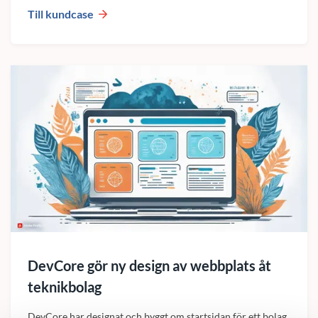
Till kundcase
DevCore gör ny design av webbplats åt
teknikbolag
DevCore har designat och byggt om startsidan för ett bolag