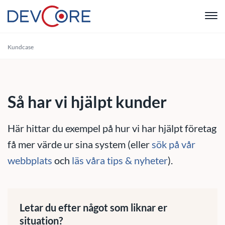
"
Kundcase
Webbutvec
Intranät
Så har vi hjälpt kunder
CRM
Här hittar du exempel på hur vi har hjälpt företag
Systemutve
få mer värde ur sina system (eller
sök på vår
webbplats
och
läs våra tips & nyheter
).
Drift & Sup
Om oss
Letar du efter något som liknar er
situation?