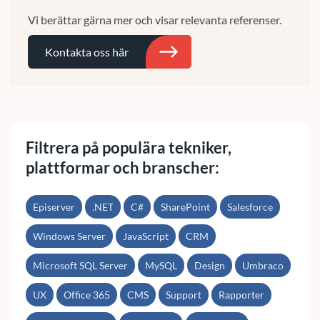
Vi berättar gärna mer och visar relevanta referenser.
Kontakta oss här
Sök
Filtrera på populära tekniker,
plattformar och branscher:
Episerver
.NET
C#
SharePoint
Salesforce
Windows Server
JavaScript
CRM
Microsoft SQL Server
MySQL
Design
Umbraco
UX
Office 365
CMS
Support
Rapporter