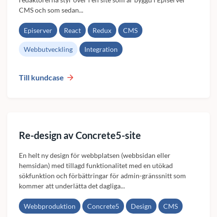
CMS och som sedan...
Episerver
React
Redux
CMS
Webbutveckling
Integration
Till kundcase
Re-design av Concrete5-site
En helt ny design för webbplatsen (webbsidan eller
hemsidan) med tillagd funktionalitet med en utökad
sökfunktion och förbättringar för admin-gränssnitt som
kommer att underlätta det dagliga...
Webbproduktion
Concrete5
Design
CMS