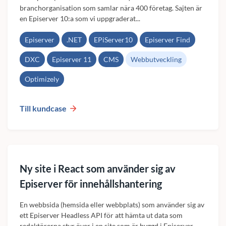
branchorganisation som samlar nära 400 företag. Sajten är
en Episerver 10:a som vi uppgraderat...
Episerver
.NET
EPiServer10
Episerver Find
DXC
Episerver 11
CMS
Webbutveckling
Optimizely
Till kundcase
Ny site i React som använder sig av
Episerver för innehållshantering
En webbsida (hemsida eller webbplats) som använder sig av
ett Episerver Headless API för att hämta ut data som
redaktörerna styr över i en site som är byggd i Episerver