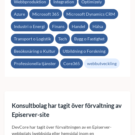
Webbproduktion
Integration
Optimizely
Azure
Microsoft 365
Microsoft Dynamics CRM
Industri o Energi
Finans
Handel
Hälsa
Transport o Logistik
Tech
Bygg o Fastighet
Besöksnäring o Kultur
Utbildning o Forskning
Professionella tjänster
Core365
webbutveckling
Konsultbolag har tagit över förvaltning av
Episerver-site
DevCore har tagit över förvaltningen av en Episerver-
webbplats (webbsida eller hemsida) inom en