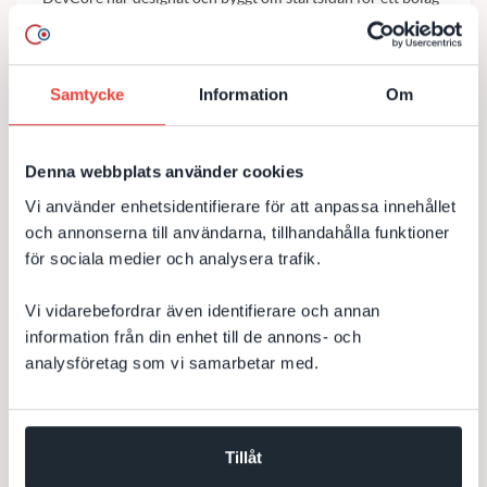
inom eye-tracking för att tydligare visa upp deras olika
produktområden...
Episerver
Design
Webbutveckling
CMS
Samtycke
Information
Om
Optimizely
Denna webbplats använder cookies
Till kundcase
Vi använder enhetsidentifierare för att anpassa innehållet
och annonserna till användarna, tillhandahålla funktioner
för sociala medier och analysera trafik.
Vi vidarebefordrar även identifierare och annan
Tre nya event-webbsidor åt teknikbolag
information från din enhet till de annons- och
analysföretag som vi samarbetar med.
DevCore har byggt tre siter (webbplatser eller hemsidor)
inför en konferens och lansering av en ny produkt. Fokus
för projektet var snabba iterationer mot en fast...
Tillåt
Webbproduktion
JavaScript
Produktionsledning