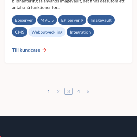
bildhantering så används ImageVault, det finns dessutom ett
antal små funktioner för...
Episerver
MVC 5
EPiServer 9
ImageVault
CMS
Webbutveckling
Integration
Till kundcase
1
2
3
4
5