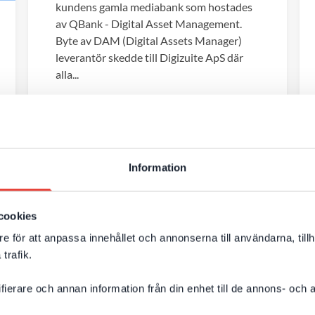
kundens gamla mediabank som hostades
av QBank - Digital Asset Management.
Byte av DAM (Digital Assets Manager)
leverantör skedde till Digizuite ApS där
alla...
Episerver
DAM
Integration
Active Directory
Information
Systemutveckling
Webbutveckling
CMS
cookies
Episerver Find
e för att anpassa innehållet och annonserna till användarna, tillh
trafik.
ifierare och annan information från din enhet till de annons- och