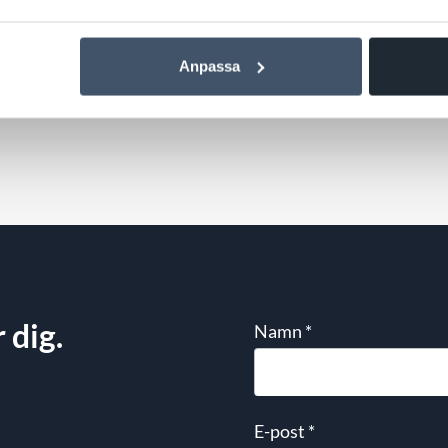
Anpassa
 dig.
Namn
*
E-post
*