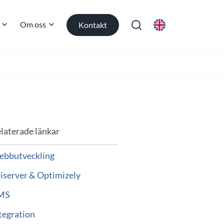
Om oss
Kontakt
laterade länkar
bbutveckling
iserver & Optimizely
MS
tegration