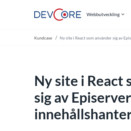
Webbutveckling
"
Kundcase
Ny site i React som använder sig av Epi
Ny site i React
sig av Episerver
innehållshante