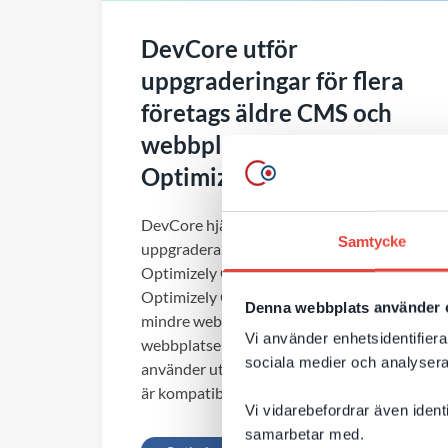
DevCore utför
uppgraderingar för flera
företags äldre CMS och
webbplatser till
Optimizely CMS 12
DevCore hjälper nu flera kunder att
Samtycke
uppgradera sina äldre Episerver och
Optimizely CMS och webbplatser till
Optimizely CMS 12. Det gäller både
Denna webbplats använder 
mindre webbar och större mer komplexa
Vi använder enhetsidentifierar
webbplatser, vi bygger även om delar som
sociala medier och analysera 
använder utgången äldre teknik, som inte
är kompatibel med...
Vi vidarebefordrar även ident
samarbetar med.