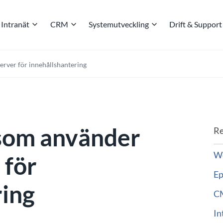
Intranät
CRM
Systemutveckling
Drift & Support
server för innehållshantering
 som använder
Re
We
 för
Ep
ring
C
In