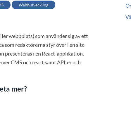
MS
Webbutveckling
O
Vå
ler webbplats) som använder sig av ett
a som redaktörerna styr över i en site
n presenteras i en React-applikation.
erver CMS och react samt API:er och
veta mer?