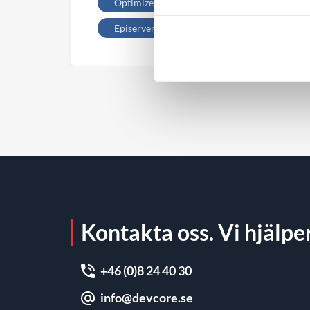
Optimizely
CMS
Episerver
Kontakta oss. Vi hjälper
+46 (0)8 24 40 30
info@devcore.se