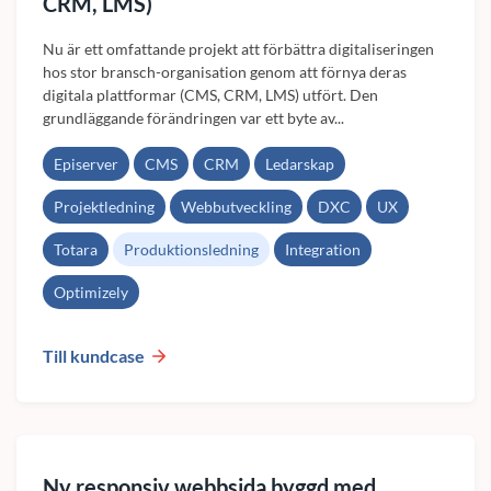
CRM, LMS)
Nu är ett omfattande projekt att förbättra digitaliseringen
hos stor bransch-organisation genom att förnya deras
digitala plattformar (CMS, CRM, LMS) utfört. Den
grundläggande förändringen var ett byte av...
Episerver
CMS
CRM
Ledarskap
Projektledning
Webbutveckling
DXC
UX
Totara
Produktionsledning
Integration
Optimizely
Till kundcase
Ny responsiv webbsida byggd med