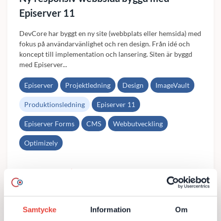
Episerver 11
DevCore har byggt en ny site (webbplats eller hemsida) med
fokus på användarvänlighet och ren design. Från idé och
koncept till implementation och lansering. Siten är byggd
med Episerver...
Episerver
Projektledning
Design
ImageVault
Produktionsledning
Episerver 11
Episerver Forms
CMS
Webbutveckling
Optimizely
Till kundcase
Samtycke
Information
Om