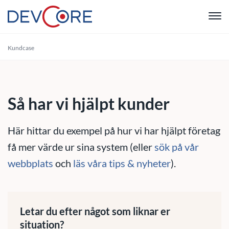
"
Kundcase
Webbutvec
Intranät
Så har vi hjälpt kunder
CRM
Här hittar du exempel på hur vi har hjälpt företag
Systemutve
få mer värde ur sina system (eller
sök på vår
webbplats
och
läs våra tips & nyheter
).
Drift & Sup
Om oss
Letar du efter något som liknar er
situation?