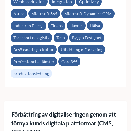
Webbproduktion
Integration
Optimizely
Azure
Microsoft 365
Microsoft Dynamics CRM
Industri o Energi
Finans
Handel
Hälsa
Transport o Logistik
Tech
Bygg o Fastighet
Besöksnäring o Kultur
Utbildning o Forskning
Professionella tjänster
Core365
produktionsledning
Förbättring av digitaliseringen genom att
förnya kunds digitala plattformar (CMS,