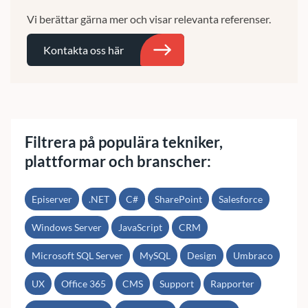
Vi berättar gärna mer och visar relevanta referenser.
Kontakta oss här
Sök
Filtrera på populära tekniker,
plattformar och branscher:
Episerver
.NET
C#
SharePoint
Salesforce
Windows Server
JavaScript
CRM
Microsoft SQL Server
MySQL
Design
Umbraco
UX
Office 365
CMS
Support
Rapporter