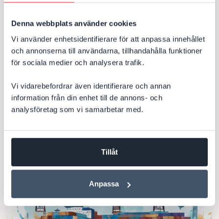
Tre nya event-webbsidor åt teknikbolag
Denna webbplats använder cookies
DevCore har byggt tre siter (webbplatser eller hemsidor)
Vi använder enhetsidentifierare för att anpassa innehållet
inför en konferens och lansering av en ny produkt. Fokus
för projektet var snabba iterationer mot en fast...
och annonserna till användarna, tillhandahålla funktioner
för sociala medier och analysera trafik.
Webbproduktion
JavaScript
Produktionsledning
Vi vidarebefordrar även identifierare och annan
HTML5
Webbutveckling
information från din enhet till de annons- och
analysföretag som vi samarbetar med.
Till kundcase
Tillåt
Anpassa