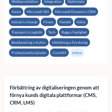
Webbproduktion
Integration
Optimizely
Azure
Microsoft 365
Microsoft Dynamics CRM
Industri o Energi
Finans
Handel
Hälsa
Transport o Logistik
Tech
Bygg o Fastighet
Besöksnäring o Kultur
Utbildning o Forskning
Professionella tjänster
Core365
totara
Förbättring av digitaliseringen genom att
förnya kunds digitala plattformar (CMS,
CRM, LMS)