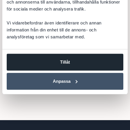
och annonserna till användarna, tillhandahålla funktioner
DevCore har för existerande kund uppgraderat befintlig
för sociala medier och analysera trafik.
Episerver CMS-site (hemsida, webbplats, webbsida) till att
nu även köra Episerver Commerce. Med integration mot
Vi vidarebefordrar även identifierare och annan
affärssystemet Pyramid...
information från din enhet till de annons- och
analysföretag som vi samarbetar med.
Episerver
Episerver Commerce
Totara
Pyramid
CMS
Integration
Optimizely
Tillåt
Till kundcase
Anpassa