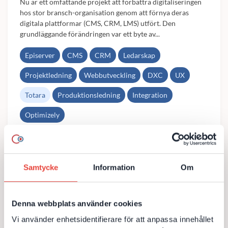
Nu är ett omfattande projekt att förbättra digitaliseringen
hos stor bransch-organisation genom att förnya deras
digitala plattformar (CMS, CRM, LMS) utfört. Den
grundläggande förändringen var ett byte av...
Episerver
CMS
CRM
Ledarskap
Projektledning
Webbutveckling
DXC
UX
Totara
Produktionsledning
Integration
Optimizely
Till kundcase
Samtycke
Information
Om
Denna webbplats använder cookies
Uppgradering till Episerver Commerce
med Pyramid- och Totara-integration
Vi använder enhetsidentifierare för att anpassa innehållet