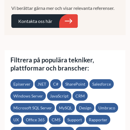
Vi berättar gärna mer och visar relevanta referenser.
Kontakta oss här
Sök
Filtrera på populära tekniker,
plattformar och branscher:
Episerver
.NET
C#
SharePoint
Salesforce
Windows Server
JavaScript
CRM
Microsoft SQL Server
MySQL
Design
Umbraco
UX
Office 365
CMS
Support
Rapporter