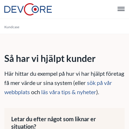
"
Kundcase
Webbutvec
Intranät
Så har vi hjälpt kunder
CRM
Här hittar du exempel på hur vi har hjälpt företag
Systemutve
få mer värde ur sina system (eller
sök på vår
webbplats
och
läs våra tips & nyheter
).
Drift & Sup
Om oss
Letar du efter något som liknar er
situation?