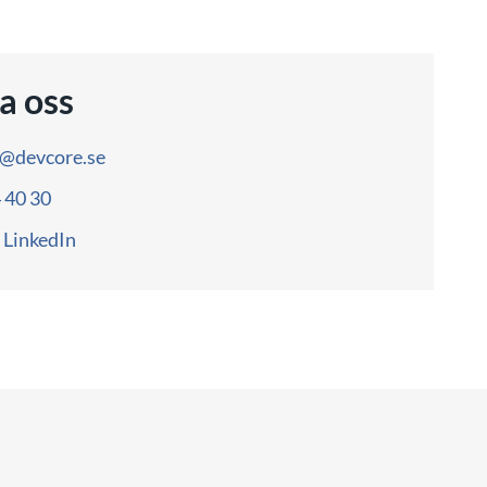
a oss
o@devcore.se
4 40 30
LinkedIn