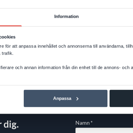
man bygga om innehållet? Skapa nya
sidor? Eller optimera på helt andra sätt
Information
än tidigare? Google har nu publicerat
Till nyheten
tydligare riktlinjer för AI‑sök – och
cookies
budskapet är: mycket av det som redan
e för att anpassa innehållet och annonserna till användarna, tillh
skapar en bra webbplats är fortfarande
trafik.
avgörande för synligheten.
ifierare och annan information från din enhet till de annons- och
Anpassa
 dig.
Namn
*