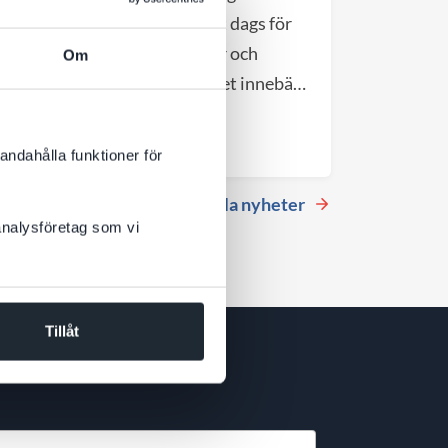
gårdshus vid Hötorget är det dags för
nästa kapitel. DevCore växer och
Om
flyttar till större lokaler, vilket innebär
att vårt nuvarande kontor blir
Till nyheten
tillgängligt från september 2026.
andahålla funktioner för
Se alla nyheter
 analysföretag som vi
Tillåt