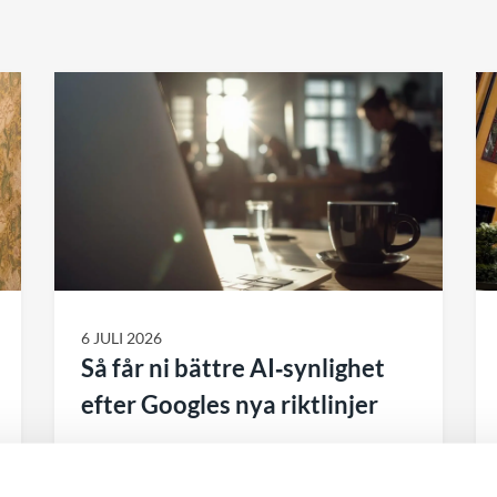
6 JULI 2026
Så får ni bättre AI‑synlighet
efter Googles nya riktlinjer
Många företag funderar på hur AI‑sök
påverkar deras webbplats. Behöver