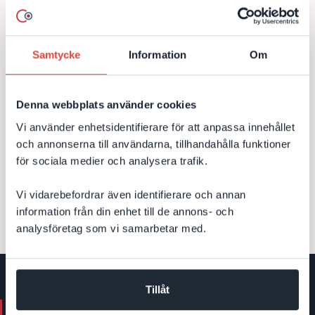
även hjälpt till med ny design och utveckling av företagets
två sidor...
Samtycke
Information
Om
Episerver
MVC 5
EPiServer 10
Webbutveckling
Design
CMS
Denna webbplats använder cookies
Till kundcase
Vi använder enhetsidentifierare för att anpassa innehållet
och annonserna till användarna, tillhandahålla funktioner
för sociala medier och analysera trafik.
Vi vidarebefordrar även identifierare och annan
information från din enhet till de annons- och
analysföretag som vi samarbetar med.
Tillåt
Kontakta oss. Vi hjälper dig.