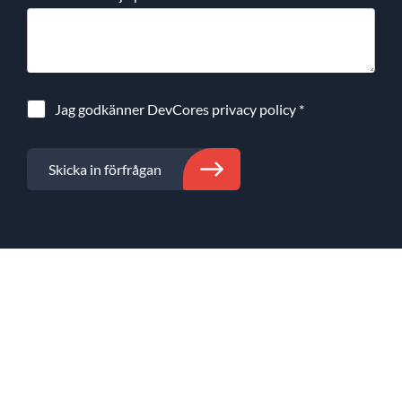
Jag godkänner DevCores
privacy policy
*
Skicka in förfrågan