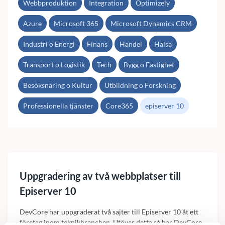
Webbproduktion
Integration
Optimizely
Azure
Microsoft 365
Microsoft Dynamics CRM
Industri o Energi
Finans
Handel
Hälsa
Transport o Logistik
Tech
Bygg o Fastighet
Besöksnäring o Kultur
Utbildning o Forskning
Professionella tjänster
Core365
episerver 10
Uppgradering av två webbplatser till
Episerver 10
DevCore har uppgraderat två sajter till Episerver 10 åt ett
företag inom teknikbranchen. Utöver detta så har DevCore