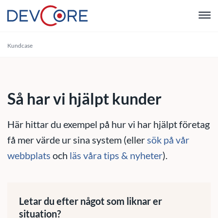
"
Kundcase
Webbutvec
Intranät
Så har vi hjälpt kunder
CRM
Här hittar du exempel på hur vi har hjälpt företag
Systemutve
få mer värde ur sina system (eller
sök på vår
webbplats
och
läs våra tips & nyheter
).
Drift & Sup
Om oss
Letar du efter något som liknar er
situation?