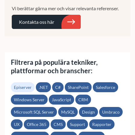
Vi berättar gärna mer och visar relevanta referenser.
Kontakta oss här
Sök
Filtrera på populära tekniker,
plattformar och branscher:
Episerver
.NET
C#
SharePoint
Salesforce
Windows Server
JavaScript
CRM
Microsoft SQL Server
MySQL
Design
Umbraco
UX
Office 365
CMS
Support
Rapporter