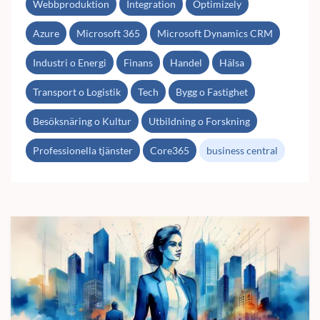
Webbproduktion
Integration
Optimizely
Azure
Microsoft 365
Microsoft Dynamics CRM
Industri o Energi
Finans
Handel
Hälsa
Transport o Logistik
Tech
Bygg o Fastighet
Besöksnäring o Kultur
Utbildning o Forskning
Professionella tjänster
Core365
business central