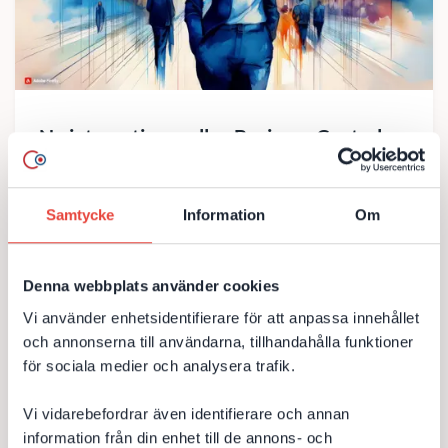
Ny integration mellan Business Central
och Dynamics 365 CRM
DevCore integrerar Business Central med Dynamics 365
Samtycke
Information
Om
CRM åt bolag i skönhetsbranschen DevCore har
framgångsrikt genomfört en integration mellan Business
Central och Dynamics 365 CRM för ett stort sven...
Denna webbplats använder cookies
Microsoft Dynamics CRM
Microsoft 365
Azure
Vi använder enhetsidentifierare för att anpassa innehållet
och annonserna till användarna, tillhandahålla funktioner
Business Central
CRM
Integration
Hälsa
för sociala medier och analysera trafik.
Handel
Vi vidarebefordrar även identifierare och annan
information från din enhet till de annons- och