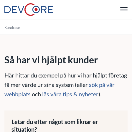
"
Kundcase
Webbutvec
Intranät
Så har vi hjälpt kunder
CRM
Här hittar du exempel på hur vi har hjälpt företag
Systemutve
få mer värde ur sina system (eller
sök på vår
webbplats
och
läs våra tips & nyheter
).
Drift & Sup
Om oss
Letar du efter något som liknar er
situation?