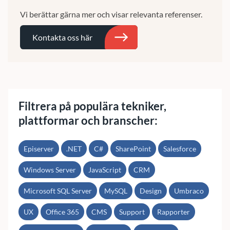
Vi berättar gärna mer och visar relevanta referenser.
Kontakta oss här
Sök
Filtrera på populära tekniker,
plattformar och branscher:
Episerver
.NET
C#
SharePoint
Salesforce
Windows Server
JavaScript
CRM
Microsoft SQL Server
MySQL
Design
Umbraco
UX
Office 365
CMS
Support
Rapporter