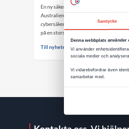
En ny säkerhetsvarning från
Australiens nationella
Samtycke
cybersäkerhetsmyndighet (ACSC) visar
på en storskalig global kampanj där
Denna webbplats använder 
angripare automatiskt söker efter
Till nyheten
webbplatser med kända säkerhetshål.
Vi använder enhetsidentifierar
sociala medier och analysera 
För företag blir det en viktig
påminnelse om att både valet av
Vi vidarebefordrar även ident
plattform och den löpande
samarbetar med.
förvaltningen påverkar webbplatsens
säkerhet över tid.
Kontakta oss. Vi hjälper