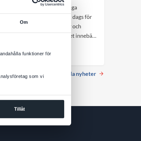
Efter cirka 11 år i vårt charmiga
gårdshus vid Hötorget är det dags för
Om
nästa kapitel. DevCore växer och
flyttar till större lokaler, vilket innebär
att vårt nuvarande kontor blir
Till nyheten
tillgängligt från september 2026.
andahålla funktioner för
Se alla nyheter
 analysföretag som vi
Tillåt