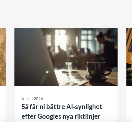
6 JULI 2026
Så får ni bättre AI‑synlighet
efter Googles nya riktlinjer
Många företag funderar på hur AI‑sök