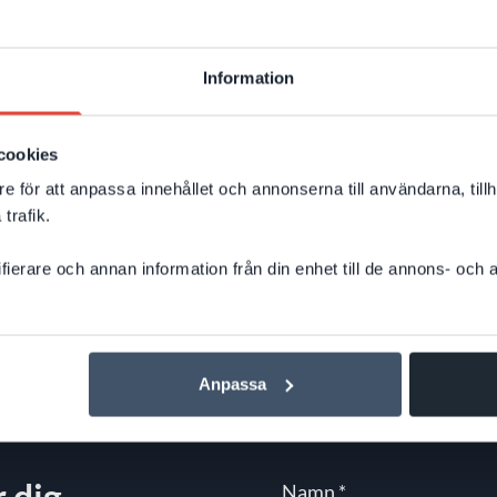
påverkar deras webbplats. Behöver
man bygga om innehållet? Skapa nya
Information
sidor? Eller optimera på helt andra sätt
än tidigare? Google har nu publicerat
Till nyheten
tydligare riktlinjer för AI‑sök – och
cookies
budskapet är: mycket av det som redan
e för att anpassa innehållet och annonserna till användarna, tillh
trafik.
skapar en bra webbplats är fortfarande
avgörande för synligheten.
ifierare och annan information från din enhet till de annons- och
Anpassa
 dig.
Namn
*