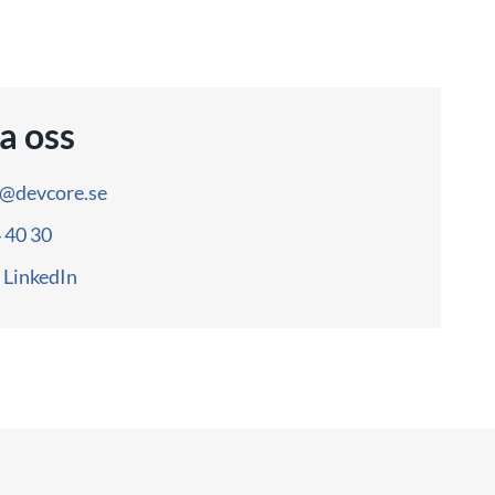
a oss
o@devcore.se
4 40 30
LinkedIn