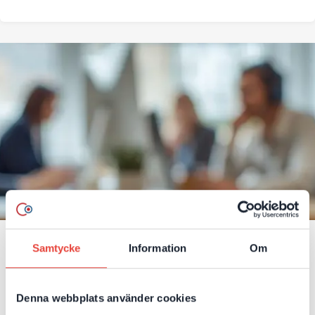
Samtycke
Information
Om
Salesforce-optimering inför
Younium-integration för
internationellt SaaS-bolag
Denna webbplats använder cookies