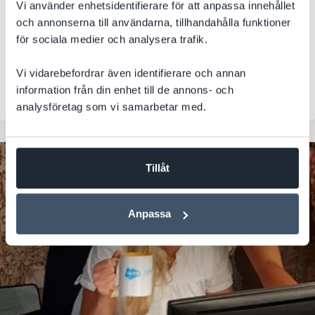
Vi använder enhetsidentifierare för att anpassa innehållet
Ett internationellt SaaS-bolag med avancerad Salesforce-
och annonserna till användarna, tillhandahålla funktioner
miljö behövde förbereda sin CRM-struktur inför en
för sociala medier och analysera trafik.
kommande Youni...
Vi vidarebefordrar även identifierare och annan
Salesforce
Integration
CRM
information från din enhet till de annons- och
analysföretag som vi samarbetar med.
Tillåt
Anpassa