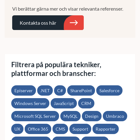
Vi berättar gärna mer och visar relevanta referenser.
Kontakta oss här
Sök
Filtrera på populära tekniker,
plattformar och branscher:
Episerver
.NET
C#
SharePoint
Salesforce
Windows Server
JavaScript
CRM
Microsoft SQL Server
MySQL
Design
Umbraco
UX
Office 365
CMS
Support
Rapporter