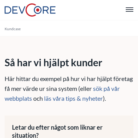
"
Kundcase
Webbutvec
Intranät
Så har vi hjälpt kunder
CRM
Här hittar du exempel på hur vi har hjälpt företag
Systemutve
få mer värde ur sina system (eller
sök på vår
webbplats
och
läs våra tips & nyheter
).
Drift & Sup
Om oss
Letar du efter något som liknar er
situation?