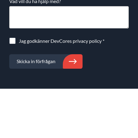
Vad vill du ha hjälp med?
Jag godkänner DevCores
privacy policy
*
Skicka in förfrågan