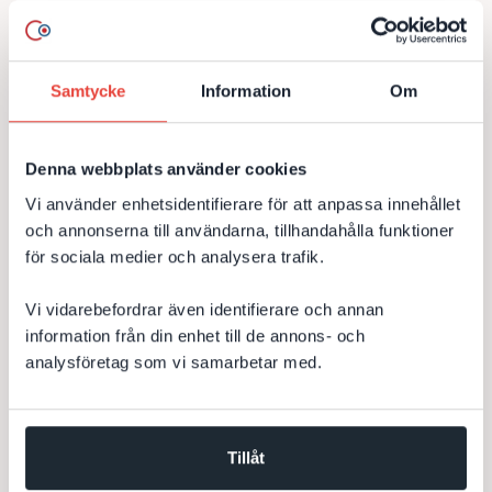
Ett svenskt företag inom maskin- och industriprodukter
behövde förbättra sina rutiner för avvikelse-, incident- och
riskhantering. Med DevCores avvikelsehanteringssystem i
SharePoint och Microsoft 365 fick verksamheten en mer
Samtycke
Information
Om
strukturerad och lättillgänglig lösning för rapportering och
uppföljning.
Denna webbplats använder cookies
SharePoint
Avvikelsehantering
Microsoft 365
Vi använder enhetsidentifierare för att anpassa innehållet
App-utveckling
Intranät
Teams
Core365
och annonserna till användarna, tillhandahålla funktioner
för sociala medier och analysera trafik.
Industri o Energi
Vi vidarebefordrar även identifierare och annan
Till kundcase
information från din enhet till de annons- och
analysföretag som vi samarbetar med.
Officiell Salesforce-app för ledande
Tillåt
företag inom affärsinformation