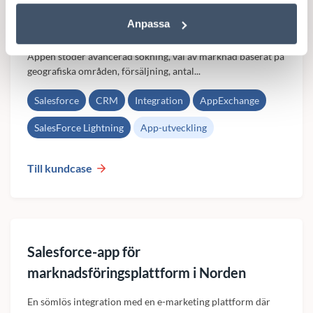
Anpassa
DevCore har utvecklat en modern Lightning-app som
berikar Salesforce CRM med kundens informationstjänster.
Appen stöder avancerad sökning, val av marknad baserat på
geografiska områden, försäljning, antal...
Salesforce
CRM
Integration
AppExchange
SalesForce Lightning
App-utveckling
Till kundcase
Salesforce-app för
marknadsföringsplattform i Norden
En sömlös integration med en e-marketing plattform där