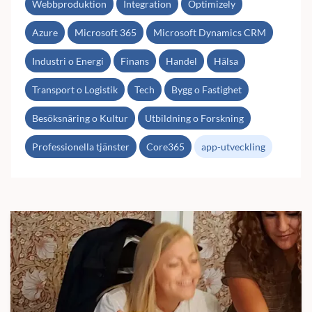
Webbproduktion
Integration
Optimizely
Azure
Microsoft 365
Microsoft Dynamics CRM
Industri o Energi
Finans
Handel
Hälsa
Transport o Logistik
Tech
Bygg o Fastighet
Besöksnäring o Kultur
Utbildning o Forskning
Professionella tjänster
Core365
app-utveckling