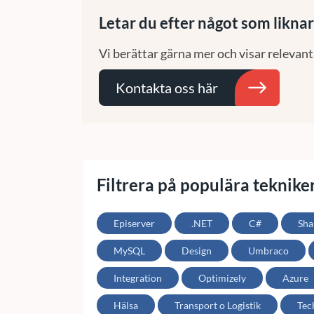
Letar du efter något som liknar
Vi berättar gärna mer och visar relevant
Kontakta oss här
Filtrera på populära teknike
Episerver
.NET
C#
Sha
MySQL
Design
Umbraco
Integration
Optimizely
Azure
Hälsa
Transport o Logistik
Tec