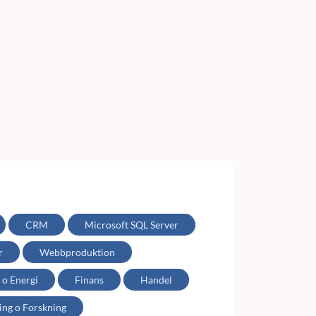
CRM
Microsoft SQL Server
r
Webbproduktion
 o Energi
Finans
Handel
ing o Forskning