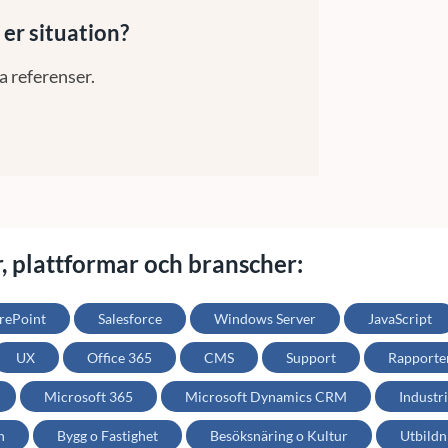
 er situation?
a referenser.
r, plattformar och branscher:
rePoint
Salesforce
Windows Server
JavaScript
UX
Office 365
CMS
Support
Rapporte
Microsoft 365
Microsoft Dynamics CRM
Industri
h
Bygg o Fastighet
Besöksnäring o Kultur
Utbildn