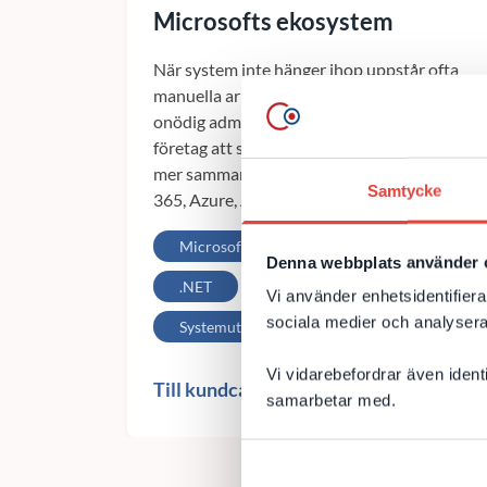
Microsofts ekosystem
När system inte hänger ihop uppstår ofta
manuella arbetsmoment, dubbelarbete och
onödig administration. DevCore hjälper
företag att skapa modernare, effektivare och
mer sammanhållna lösningar med Microsoft
Samtycke
365, Azure, AI och Power Platform.
Microsoft 365
Azure
Denna webbplats använder 
.NET
Utveckling
Vi använder enhetsidentifierar
sociala medier och analysera 
Systemutveckling
Core365
Vi vidarebefordrar även ident
Till kundcase
samarbetar med.