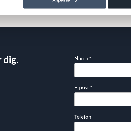
 dig.
Namn
*
E-post
*
Telefon