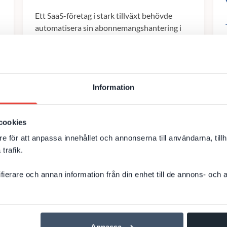
Ett SaaS-företag i stark tillväxt behövde
automatisera sin abonnemangshantering i
Salesforce. Licenser, uppgraderingar och
fakturering sköttes manuellt – en
tidskrävande och riskfylld process.
Salesforce
CRM
Information
Utveckling
Tjänsteföretag
cookies
Till kundcase
e för att anpassa innehållet och annonserna till användarna, tillh
trafik.
ifierare och annan information från din enhet till de annons- och
Anpassa