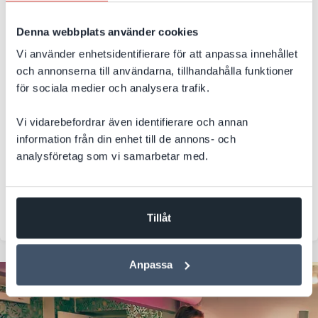
fastighetsbolag dokument och
samarbete i Microsoft 365
Denna webbplats använder cookies
Vi använder enhetsidentifierare för att anpassa innehållet
Från utspridda filer till en gemensam digital arbetsplats.
och annonserna till användarna, tillhandahålla funktioner
Hur håller man ordning på dokument när informationen är
spridd över flera användarkonton? Ett växande
för sociala medier och analysera trafik.
fastighetsbolag samlade dokumenthantering och samarbete
i Microsoft 365 med bättre kontroll, säkerhet och
Vi vidarebefordrar även identifierare och annan
effektivitet som resultat.
information från din enhet till de annons- och
analysföretag som vi samarbetar med.
Microsoft 365
SharePoint
Bygg o Fastighet
Integration
Tillåt
Anpassa