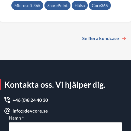
Microsoft 365
SharePoint
Hälsa
Core365
Se flera kundcase
Kontakta oss. Vi hjälper dig.
+46 (0)8 24 40 30
info@devcore.se
Namn
*