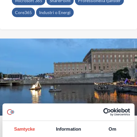
Microsoft 365
SharePoint
Professionella tjänster
Core365
Industri o Energi
Så samlade ett växande
Samtycke
Information
Om