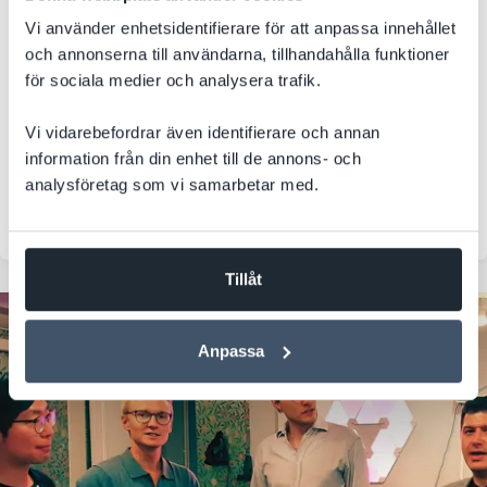
Hur håller man ordning på dokument när informationen är
spridd över flera användarkonton? Ett växande
Vi använder enhetsidentifierare för att anpassa innehållet
fastighetsbolag samlade dokumenthantering och samarbete
och annonserna till användarna, tillhandahålla funktioner
i Microsoft 365 med bättre kontroll, säkerhet och
för sociala medier och analysera trafik.
effektivitet som resultat.
Vi vidarebefordrar även identifierare och annan
Microsoft 365
SharePoint
Bygg o Fastighet
information från din enhet till de annons- och
analysföretag som vi samarbetar med.
Integration
Tillåt
Anpassa