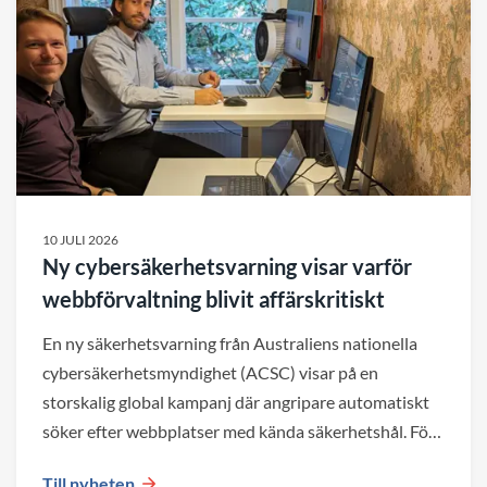
10 JULI 2026
Ny cybersäkerhetsvarning visar varför
webbförvaltning blivit affärskritiskt
En ny säkerhetsvarning från Australiens nationella
cybersäkerhetsmyndighet (ACSC) visar på en
storskalig global kampanj där angripare automatiskt
söker efter webbplatser med kända säkerhetshål. För
företag blir det en viktig påminnelse om att både valet
Till nyheten