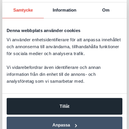
nya sidor? Eller optimera på helt andra sätt än
Samtycke
Information
Om
tidigare? Google har nu publicerat tydligare riktlinjer
för AI‑sök – och budskapet är: mycket av det som
Till nyheten
redan skapar en bra webbplats är fortfarande
Denna webbplats använder cookies
avgörande för synligheten.
Vi använder enhetsidentifierare för att anpassa innehållet
och annonserna till användarna, tillhandahålla funktioner
för sociala medier och analysera trafik.
Vi vidarebefordrar även identifierare och annan
information från din enhet till de annons- och
analysföretag som vi samarbetar med.
Tillåt
3 JULI 2026
Välkommen att hyra vårt kontor till halva
Anpassa