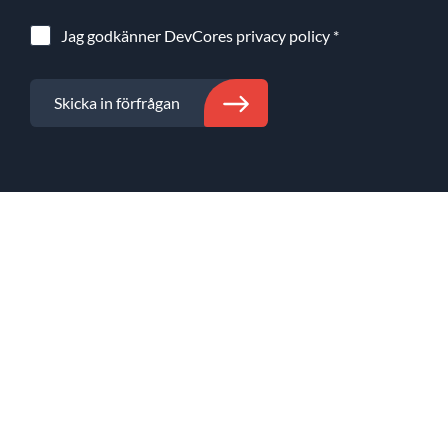
Jag godkänner DevCores
privacy policy
*
Skicka in förfrågan