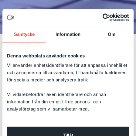
Samtycke
Information
Om
6 juli 2026
Denna webbplats använder cookies
Så får ni bättre AI‑synlighet
Vi använder enhetsidentifierare för att anpassa innehållet
efter Googles nya riktlinjer
och annonserna till användarna, tillhandahålla funktioner
för sociala medier och analysera trafik.
Många företag funderar på hur AI‑sök påverkar
Vi vidarebefordrar även identifierare och annan
deras webbplats. Behöver man bygga om
information från din enhet till de annons- och
innehållet? Skapa nya sidor? Eller optimera på
analysföretag som vi samarbetar med.
helt andra sätt än tidigare? Google har nu
publicerat tydligare riktlinjer för AI‑sök – och
Tillåt