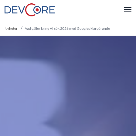
"
Nyheter
Vad gäller kring AI sök 2026 med Googles klargörande