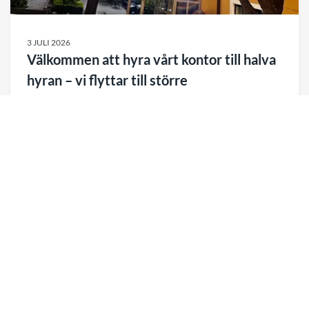
3 JULI 2026
Välkommen att hyra vårt kontor till halva
hyran – vi flyttar till större
Efter cirka 11 år i vårt charmiga gårdshus vid Hötorget
är det dags för nästa kapitel. DevCore växer och
flyttar till större lokaler, vilket innebär att vårt
nuvarande kontor blir tillgängligt från september
2026.
Till nyheten