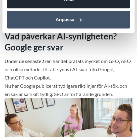
budskapet är: mycket av det som redan skapar
en bra webbplats är fortfarande avgörande för
Anpassa
synligheten.
Vad påverkar AI‑synligheten?
Google ger svar
Under de senaste åren har det pratats mycket om GEO, AEO
och olika metoder för att synas i AI‑svar från Google,
ChatGPT och Copilot.
Nu har Google publicerat tydligare riktlinjer för AI‑sök, och
en sak är särskilt tydlig: SEO är fortfarande grunden.