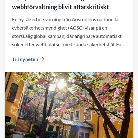
webbförvaltning blivit affärskritiskt
En ny säkerhetsvarning från Australiens nationella
cybersäkerhetsmyndighet (ACSC) visar på en
storskalig global kampanj där angripare automatiskt
söker efter webbplatser med kända säkerhetshål. För
företag blir det en viktig påminnelse om att både valet
Till nyheten
av plattform och den löpande förvaltningen påverkar
webbplatsens säkerhet över tid.