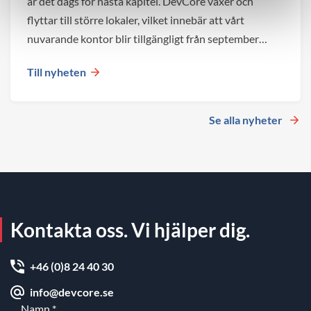
är det dags för nästa kapitel. DevCore växer och
flyttar till större lokaler, vilket innebär att vårt
nuvarande kontor blir tillgängligt från september
2026.
Till nyheten
Se alla nyheter
Kontakta oss. Vi hjälper dig.
+46 (0)8 24 40 30
info@devcore.se
Namn
*