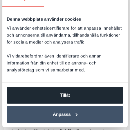
Till nyheten
redan skapar en bra webbplats är fortfarande
avgörande för synligheten.
Denna webbplats använder cookies
Vi använder enhetsidentifierare för att anpassa innehållet
och annonserna till användarna, tillhandahålla funktioner
för sociala medier och analysera trafik.
Vi vidarebefordrar även identifierare och annan
information från din enhet till de annons- och
analysföretag som vi samarbetar med.
Tillåt
3 JULI 2026
Välkommen att hyra vårt kontor till halva
hyran – vi flyttar till större
Anpassa
Efter cirka 11 år i vårt charmiga gårdshus vid Hötorget