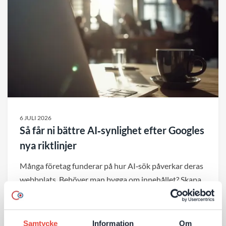
6 JULI 2026
Så får ni bättre AI‑synlighet efter Googles
nya riktlinjer
Många företag funderar på hur AI‑sök påverkar deras
webbplats. Behöver man bygga om innehållet? Skapa
nya sidor? Eller optimera på helt andra sätt än
tidigare? Google har nu publicerat tydligare riktlinjer
för AI‑sök – och budskapet är: mycket av det som
Samtycke
Information
Om