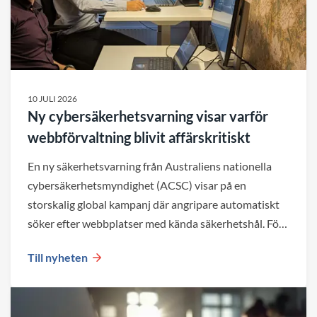
10 JULI 2026
Ny cybersäkerhetsvarning visar varför
webbförvaltning blivit affärskritiskt
En ny säkerhetsvarning från Australiens nationella
cybersäkerhetsmyndighet (ACSC) visar på en
storskalig global kampanj där angripare automatiskt
söker efter webbplatser med kända säkerhetshål. För
företag blir det en viktig påminnelse om att både valet
Till nyheten
av plattform och den löpande förvaltningen påverkar
webbplatsens säkerhet över tid.