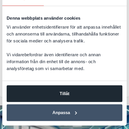
utveckla, integrera och modernisera
lösningar i Microsofts ekosystem
Denna webbplats använder cookies
Vi använder enhetsidentifierare för att anpassa innehållet
När system inte hänger ihop uppstår ofta manuella
och annonserna till användarna, tillhandahålla funktioner
arbetsmoment, dubbelarbete och onödig administration.
DevCore hjälper företag att skapa modernare, effektivare
för sociala medier och analysera trafik.
och mer sammanhållna lösningar med Microsoft 365,
Azure, AI och Power Platform.
Vi vidarebefordrar även identifierare och annan
information från din enhet till de annons- och
analysföretag som vi samarbetar med.
Microsoft 365
Azure
.NET
Utveckling
Systemutveckling
Core365
Tillåt
Anpassa