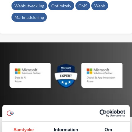
Webbutveckling
Optimizely
CMS
Webb
Marknadsföring
DevCore hjälper företag att
Samtycke
Information
Om