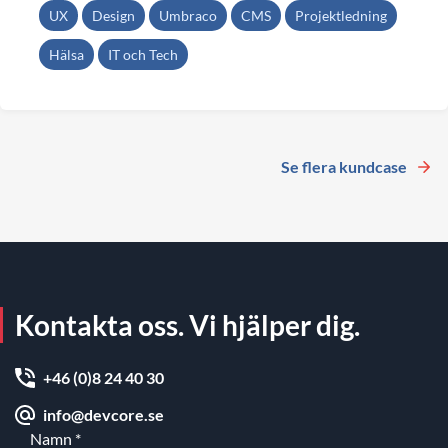
UX
Design
Umbraco
CMS
Projektledning
Hälsa
IT och Tech
Se flera kundcase
Kontakta oss. Vi hjälper dig.
+46 (0)8 24 40 30
info@devcore.se
Namn
*