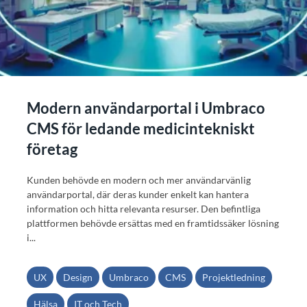
Modern användarportal i Umbraco
CMS för ledande medicintekniskt
företag
Kunden behövde en modern och mer användarvänlig
användarportal, där deras kunder enkelt kan hantera
information och hitta relevanta resurser. Den befintliga
plattformen behövde ersättas med en framtidssäker lösning
i...
UX
Design
Umbraco
CMS
Projektledning
Hälsa
IT och Tech