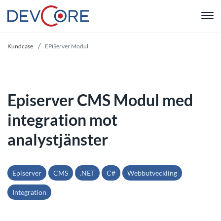
"
Kundcase
EPiServer Modul
Episerver CMS Modul med
integration mot
analystjänster
Episerver
CMS
.NET
C#
Webbutveckling
Integration