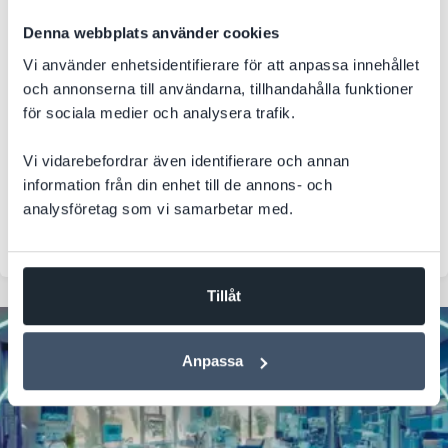
Denna webbplats använder cookies
När system inte hänger ihop uppstår ofta manuella
arbetsmoment, dubbelarbete och onödig administration.
Vi använder enhetsidentifierare för att anpassa innehållet
DevCore hjälper företag att skapa modernare, effektivare
och annonserna till användarna, tillhandahålla funktioner
och mer sammanhållna lösningar med Microsoft 365,
för sociala medier och analysera trafik.
Azure, AI och Power Platform.
Vi vidarebefordrar även identifierare och annan
Microsoft 365
Azure
.NET
Utveckling
information från din enhet till de annons- och
analysföretag som vi samarbetar med.
Systemutveckling
Core365
Tillåt
Anpassa