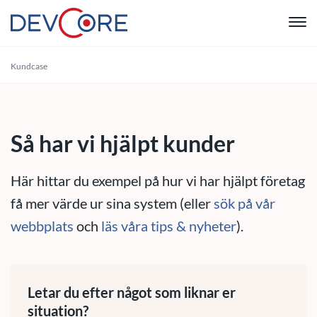
"
Kundcase
Webbutvec
Intranät
Så har vi hjälpt kunder
CRM
Här hittar du exempel på hur vi har hjälpt företag
Systemutve
få mer värde ur sina system (eller
sök på vår
webbplats
och
läs våra tips & nyheter
).
Drift & Sup
Om oss
Letar du efter något som liknar er
situation?