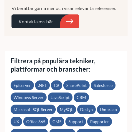
Vi berättar gärna mer och visar relevanta referenser.
Kontakta oss här
Sök
Filtrera på populära tekniker,
plattformar och branscher:
Episerver
.NET
C#
SharePoint
Salesforce
Windows Server
JavaScript
CRM
Microsoft SQL Server
MySQL
Design
Umbraco
UX
Office 365
CMS
Support
Rapporter