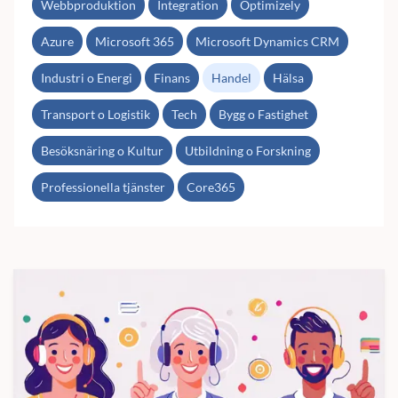
Webbproduktion
Integration
Optimizely
Azure
Microsoft 365
Microsoft Dynamics CRM
Industri o Energi
Finans
Handel
Hälsa
Transport o Logistik
Tech
Bygg o Fastighet
Besöksnäring o Kultur
Utbildning o Forskning
Professionella tjänster
Core365