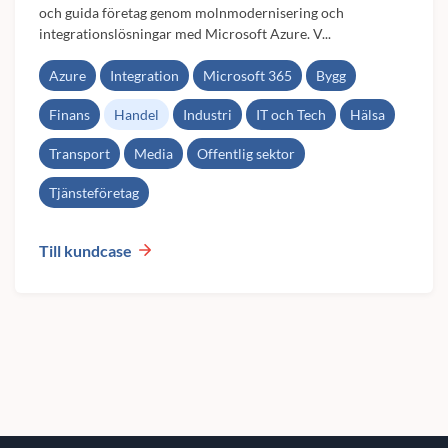
och guida företag genom molnmodernisering och
integrationslösningar med Microsoft Azure. V...
Azure
Integration
Microsoft 365
Bygg
Finans
Handel
Industri
IT och Tech
Hälsa
Transport
Media
Offentlig sektor
Tjänsteföretag
Till kundcase