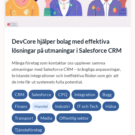
DevCore hjälper bolag med effektiva
lösningar på utmaningar i Salesforce CRM
Många företag som kontaktar oss upplever samma
utmaningar med Salesforce CRM – krångliga anpassningar,
bristande integrationer och ineffektiva flöden som gör att
de inte får ut systemets fulla potential.
CRM
Salesforce
CPQ
Integration
Bygg
Finans
Handel
Industri
IT och Tech
Hälsa
Transport
Media
Offentlig sektor
Tjänsteföretag