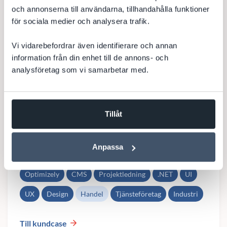
och annonserna till användarna, tillhandahålla funktioner
för sociala medier och analysera trafik.
Vi vidarebefordrar även identifierare och annan
information från din enhet till de annons- och
analysföretag som vi samarbetar med.
Ny design och förbättrad UX för
vattenteknikbolag med Optimizely CMS
Tillåt
Modernisering av startsida för vattenteknikbolag med tight
deadline. Vi på DevCore har nyligen genomfört ett snabbt
och framgångsrikt webbprojekt för ett vattenteknikbolag
Anpassa
med närmare 20 000 anställda. Projektet handlade om att..
Optimizely
CMS
Projektledning
.NET
UI
UX
Design
Handel
Tjänsteföretag
Industri
Till kundcase