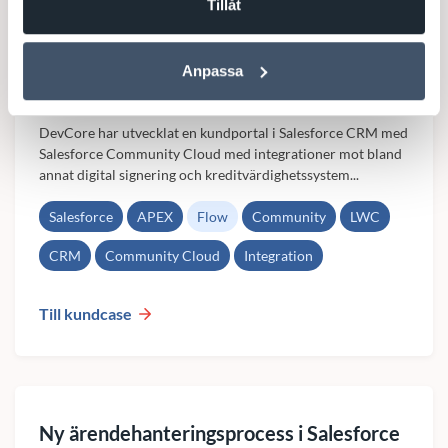
Tillåt
Kundportal utvecklad i Salesforce
Anpassa
Community
DevCore har utvecklat en kundportal i Salesforce CRM med
Salesforce Community Cloud med integrationer mot bland
annat digital signering och kreditvärdighetssystem...
Salesforce
APEX
Flow
Community
LWC
CRM
Community Cloud
Integration
Till kundcase
Ny ärendehanteringsprocess i Salesforce