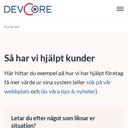
"
Kundcase
Webbutvec
Intranät
Så har vi hjälpt kunder
CRM
Här hittar du exempel på hur vi har hjälpt företag
Systemutve
få mer värde ur sina system (eller
sök på vår
webbplats
och
läs våra tips & nyheter
).
Drift & Sup
Om oss
Letar du efter något som liknar er
situation?