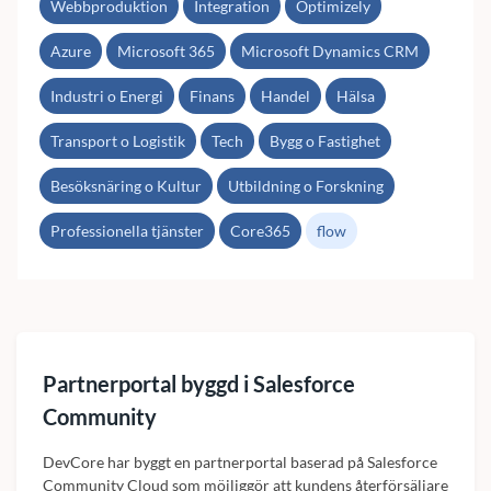
Webbproduktion
Integration
Optimizely
Azure
Microsoft 365
Microsoft Dynamics CRM
Industri o Energi
Finans
Handel
Hälsa
Transport o Logistik
Tech
Bygg o Fastighet
Besöksnäring o Kultur
Utbildning o Forskning
Professionella tjänster
Core365
flow
Partnerportal byggd i Salesforce
Community
DevCore har byggt en partnerportal baserad på Salesforce
Community Cloud som möjliggör att kundens återförsäljare