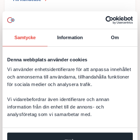
Ärendehanteringsprocess med Salesforce
Samtycke
Information
Om
Service Cloud
DevCore har byggt en ärendehanteringsprocess för att
Denna webbplats använder cookies
hantera incidenter med Salesforce Service Cloud. Lösningen
Vi använder enhetsidentifierare för att anpassa innehållet
har automatiserat flödet för att snabbt lösa hög- till lågrisk
och annonserna till användarna, tillhandahålla funktioner
incidenter med olika milestones för...
för sociala medier och analysera trafik.
Salesforce
APEX
Service Cloud
Flow
CRM
Vi vidarebefordrar även identifierare och annan
Integration
information från din enhet till de annons- och
analysföretag som vi samarbetar med.
Till kundcase