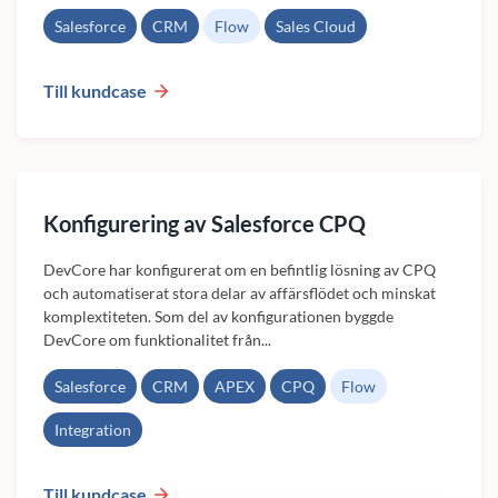
Salesforce
CRM
Flow
Sales Cloud
Till kundcase
Konfigurering av Salesforce CPQ
DevCore har konfigurerat om en befintlig lösning av CPQ
och automatiserat stora delar av affärsflödet och minskat
komplextiteten. Som del av konfigurationen byggde
DevCore om funktionalitet från...
Salesforce
CRM
APEX
CPQ
Flow
Integration
Till kundcase