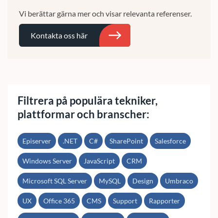
Vi berättar gärna mer och visar relevanta referenser.
Kontakta oss här
Sök
Filtrera på populära tekniker,
plattformar och branscher:
Episerver
.NET
C#
SharePoint
Salesforce
Windows Server
JavaScript
CRM
Microsoft SQL Server
MySQL
Design
Umbraco
UX
Office 365
CMS
Support
Rapporter