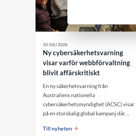
10 JULI 2026
Ny cybersäkerhetsvarning
visar varför webbförvaltning
blivit affärskritiskt
En ny säkerhetsvarning från
Australiens nationella
cybersäkerhetsmyndighet (ACSC) visar
på en storskalig global kampanj där
angripare automatiskt söker efter
Till nyheten
webbplatser med kända säkerhetshål.