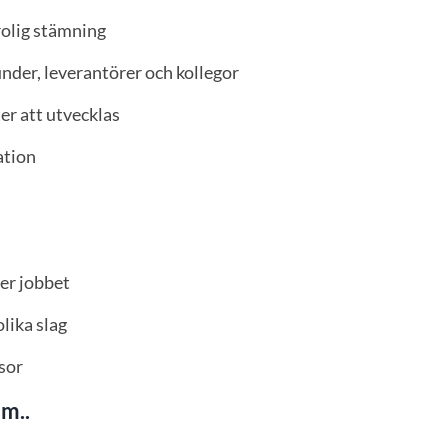
rolig stämning
nder, leverantörer och kollegor
er att utvecklas
ation
ter jobbet
lika slag
sor
om..