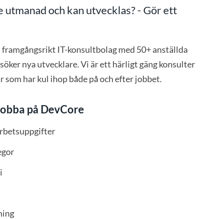
de utmanad och kan utvecklas? - Gör ett
 framgångsrikt IT-konsultbolag med 50+ anställda
söker nya utvecklare. Vi är ett härligt gäng konsulter
r som har kul ihop både på och efter jobbet.
u jobba på DevCore
betsuppgifter
egor
i
ning