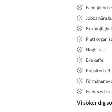
Familjär och 
Jobba nära ku
Bra möjlighet
Platt organis
Högt i tak
Bra kaffe
Kul på och ef
Förmåner av o
Events och re
Vi söker dig s