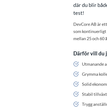
där du blir bå
test!
DevCore AB är ett
som kontinuerligt 
mellan 25 och 60 å
Därför vill d
Utmanande ar
Grymma koll
Solid ekonom
Stabil tillväxt
Trygg anställ