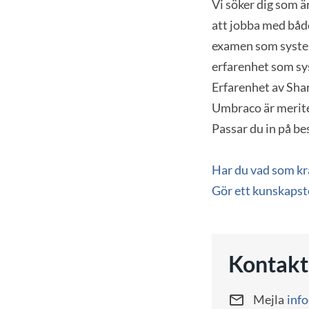
Vi söker dig som ä
att jobba med både
examen som system
erfarenhet som sy
Erfarenhet av Shar
Umbraco är merit
Passar du in på b
Har du vad som kr
Gör ett kunskapste
Kontakt
Mejla
inf