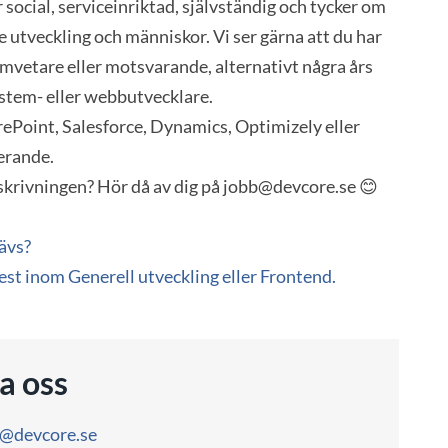
r social, serviceinriktad, självständig och tycker om
 utveckling och människor. Vi ser gärna att du har
vetare eller motsvarande, alternativt några års
stem- eller webbutvecklare.
ePoint, Salesforce, Dynamics, Optimizely eller
erande.
eskrivningen? Hör då av dig på jobb@devcore.se 😊
ävs?
st inom Generell utveckling eller Frontend.
a oss
o@devcore.se