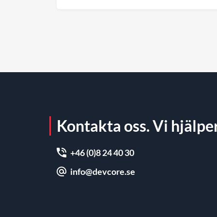
För företag blir det en viktig
påminnelse om att både valet av
plattform och den löpande
förvaltningen påverkar webbplatsens
säkerhet över tid.
Kontakta oss. Vi hjälper
+46 (0)8 24 40 30
info@devcore.se