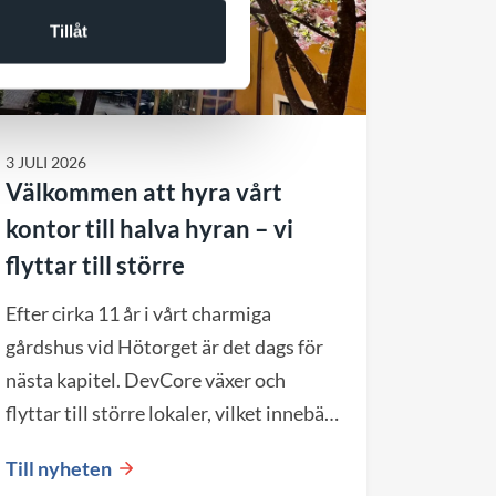
Tillåt
3 JULI 2026
Välkommen att hyra vårt
kontor till halva hyran – vi
flyttar till större
Efter cirka 11 år i vårt charmiga
gårdshus vid Hötorget är det dags för
nästa kapitel. DevCore växer och
flyttar till större lokaler, vilket innebär
att vårt nuvarande kontor blir
Till nyheten
tillgängligt från september 2026.