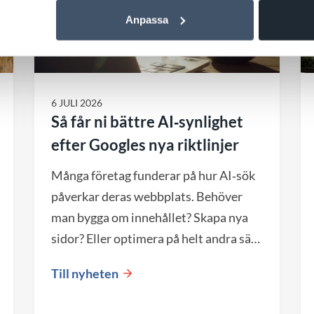
Anpassa
6 JULI 2026
Så får ni bättre AI‑synlighet
efter Googles nya riktlinjer
Många företag funderar på hur AI‑sök
påverkar deras webbplats. Behöver
man bygga om innehållet? Skapa nya
sidor? Eller optimera på helt andra sätt
än tidigare? Google har nu publicerat
Till nyheten
tydligare riktlinjer för AI‑sök – och
budskapet är: mycket av det som redan