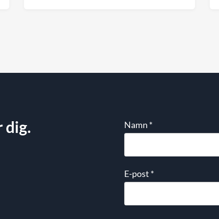
skapar en bra webbplats är fortfarande
avgörande för synligheten.
 dig.
Namn
*
E-post
*