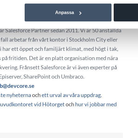
gt kul på jobbet? Om ovan alternativ stämmer på dig
 Vill du ha trista kollegor och tråkigt på jobbet?
Anpassa
r Salesforce Partner sedan 2011. Vi är 50 anställda
fall arbetar från vårt kontor i Stockholm City eller
 har ett öppet och familjärt klimat, med högt i tak,
 på fritiden. Det är en platt organisation med nära
kvering. Frånsett Salesforce är vi även experter på
 Episerver, SharePoint och Umbraco.
bb@devcore.se
te nyheterna
och
ett urval av våra uppdrag.
 huvudkontoret vid Hötorget
och
hur vi jobbar med