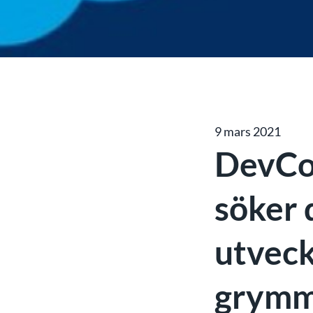
9 mars 2021
DevCor
söker 
utveckl
grymm