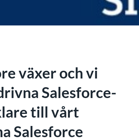
e växer och vi
drivna Salesforce-
are till vårt
a Salesforce