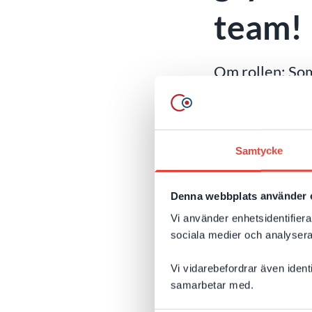
team!
Om rollen: Som
projektbaserat 
som löper paral
Vi har mycket star
Samtycke
mellan i princip a
avancerade lösnin
Denna webbplats använder 
Sales Cloud, Serv
Vi använder enhetsidentifierar
Om dig:
Gillar du
sociala medier och analysera 
erfarenhet av Sale
Vi vidarebefordrar även ident
du arbetat med int
samarbetar med.
utmaningar samt s