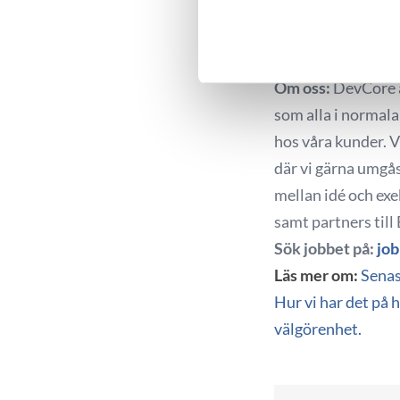
kollegor och rikti
så sök jobbet nu! 
Sök ej! 😉
Om oss:
DevCore ä
som alla i normala 
hos våra kunder. Vi
där vi gärna umgås
mellan idé och exe
samt partners till
Sök jobbet på:
jo
Läs mer om:
Senas
Hur vi har det på
välgörenhet.