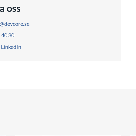
a oss
o@devcore.se
4 40 30
LinkedIn