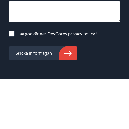
Jag godkänner DevCores
privacy policy
*
Skicka in förfrågan