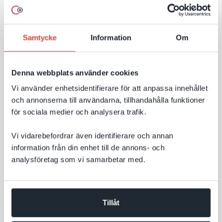
storskalig global kampanj där angripare automatiskt
söker efter webbplatser med kända säkerhetshål. För
företag blir det en viktig påminnelse om att både valet
Samtycke
Information
Om
Till nyheten
av plattform och den löpande förvaltningen påverkar
webbplatsens säkerhet över tid.
Denna webbplats använder cookies
Vi använder enhetsidentifierare för att anpassa innehållet
och annonserna till användarna, tillhandahålla funktioner
för sociala medier och analysera trafik.
Vi vidarebefordrar även identifierare och annan
information från din enhet till de annons- och
analysföretag som vi samarbetar med.
6 JULI 2026
Tillåt
Så får ni bättre AI‑synlighet efter Googles