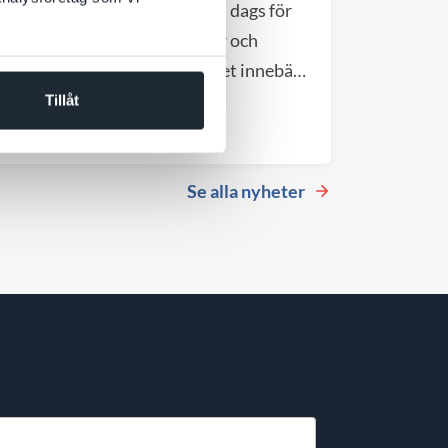
gårdshus vid Hötorget är det dags för
nästa kapitel. DevCore växer och
flyttar till större lokaler, vilket innebär
att vårt nuvarande kontor blir
Tillåt
Till nyheten
tillgängligt från september 2026.
Se alla nyheter