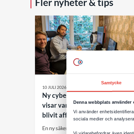
Fler nyheter & tips
Samtycke
10 JULI 2026
Ny cybersäkerhetsvarning
Denna webbplats använder 
visar varför webbförvaltning
Vi använder enhetsidentifierar
blivit affärskritiskt
sociala medier och analysera 
En ny säkerhetsvarning från
Vi vidarebefordrar även ident