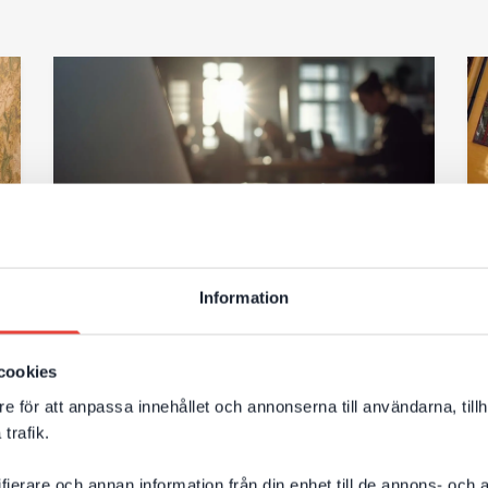
Information
6 JULI 2026
Så får ni bättre AI‑synlighet
cookies
efter Googles nya riktlinjer
e för att anpassa innehållet och annonserna till användarna, tillh
Många företag funderar på hur AI‑sök
trafik.
påverkar deras webbplats. Behöver
ifierare och annan information från din enhet till de annons- och