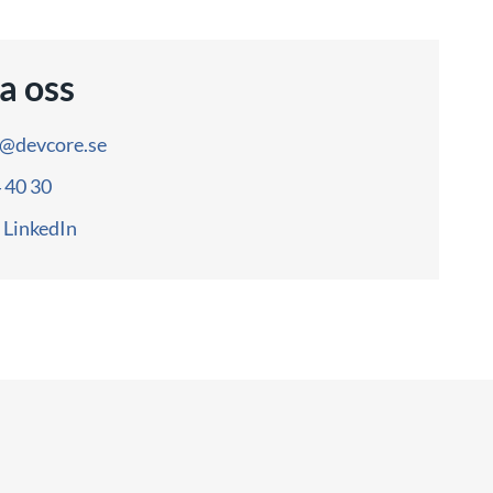
a oss
o@devcore.se
4 40 30
LinkedIn