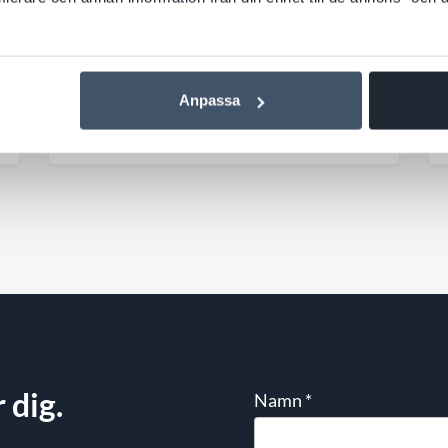
man bygga om innehållet? Skapa nya
sidor? Eller optimera på helt andra sätt
än tidigare? Google har nu publicerat
Till nyheten
tydligare riktlinjer för AI‑sök – och
Anpassa
budskapet är: mycket av det som redan
skapar en bra webbplats är fortfarande
avgörande för synligheten.
 dig.
Namn
*