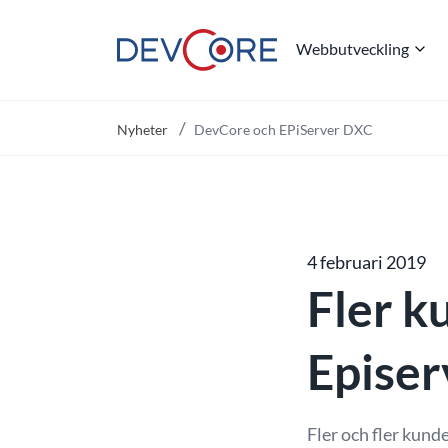
Webbutveckling
"
Nyheter
DevCore och EPiServer DXC
4 februari 2019
Fler k
Epise
Fler och fler kund