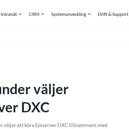
Intranät
CRM
Systemutveckling
Drift & Support
under väljer
rver DXC
er väljer att köra Episerver DXC tillsammans med