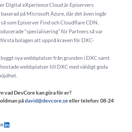
er Digital eXperience Cloud är Episervers
 baserad på Microsoft Azure, där det även ingår
r så som Episerver Find och Cloudflare CDN.
oducerade ”specialisering” för Partners så var
 första bolagen att uppnå kraven för DXC-
byggt nya webbplatser från grunden i DXC samt
t hostade webbplatser till DXC med väldigt goda
nöjdhet.
om vad DevCore kan göra för er?
Goldman på
david@devcore.se
eller telefon: 08-24
In