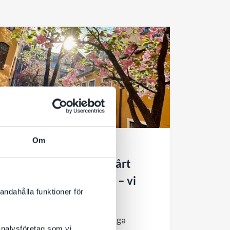
Om
3 JULI 2026
Välkommen att hyra vårt
kontor till halva hyran – vi
andahålla funktioner för
flyttar till större
Efter cirka 11 år i vårt charmiga
 analysföretag som vi