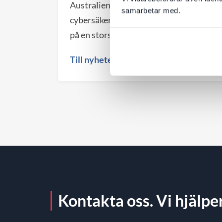
Australiens nationella
samarbetar med.
cybersäkerhetsmyndighet (ACSC) visar
på en storskalig global kampanj där
angripare automatiskt söker efter
Till nyheten
webbplatser med kända säkerhetshål.
För företag blir det en viktig
påminnelse om att både valet av
plattform och den löpande
förvaltningen påverkar webbplatsens
säkerhet över tid.
Kontakta oss. Vi hjälper