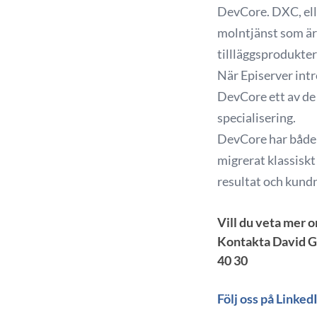
DevCore. DXC, ell
molntjänst som är
tillläggsprodukte
När Episerver intr
DevCore ett av de
specialisering.
DevCore har både 
migrerat klassisk
resultat och kund
Vill du veta mer 
Kontakta David 
40 30
Följ oss på Linked