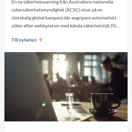
En ny säkerhetsvarning från Australiens nationella
cybersäkerhetsmyndighet (ACSC) visar på en
storskalig global kampanj där angripare automatiskt
söker efter webbplatser med kända säkerhetshål. För
företag blir det en viktig påminnelse om att både valet
Till nyheten
av plattform och den löpande förvaltningen påverkar
webbplatsens säkerhet över tid.