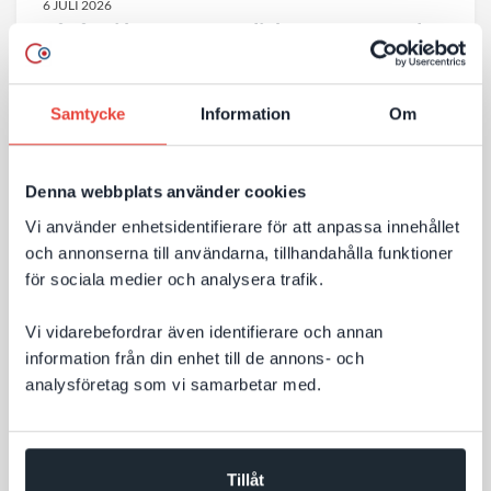
6 JULI 2026
Så får ni bättre AI‑synlighet efter Googles
nya riktlinjer
Många företag funderar på hur AI‑sök påverkar deras
Samtycke
Information
Om
webbplats. Behöver man bygga om innehållet? Skapa
nya sidor? Eller optimera på helt andra sätt än
Denna webbplats använder cookies
tidigare? Google har nu publicerat tydligare riktlinjer
Vi använder enhetsidentifierare för att anpassa innehållet
för AI‑sök – och budskapet är: mycket av det som
Till nyheten
och annonserna till användarna, tillhandahålla funktioner
redan skapar en bra webbplats är fortfarande
för sociala medier och analysera trafik.
avgörande för synligheten.
Vi vidarebefordrar även identifierare och annan
information från din enhet till de annons- och
analysföretag som vi samarbetar med.
Tillåt