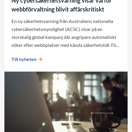
Ny cybersäkerhetsvarning visar varför
webbförvaltning blivit affärskritiskt
En ny säkerhetsvarning från Australiens nationella
cybersäkerhetsmyndighet (ACSC) visar på en
storskalig global kampanj där angripare automatiskt
söker efter webbplatser med kända säkerhetshål. För
företag blir det en viktig påminnelse om att både valet
Till nyheten
av plattform och den löpande förvaltningen påverkar
webbplatsens säkerhet över tid.