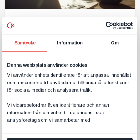
6 JULI 2026
Så får ni bättre AI‑synlighet efter Googles
nya riktlinjer
Samtycke
Information
Om
Många företag funderar på hur AI‑sök påverkar deras
webbplats. Behöver man bygga om innehållet? Skapa
Denna webbplats använder cookies
nya sidor? Eller optimera på helt andra sätt än
Vi använder enhetsidentifierare för att anpassa innehållet
tidigare? Google har nu publicerat tydligare riktlinjer
och annonserna till användarna, tillhandahålla funktioner
för AI‑sök – och budskapet är: mycket av det som
för sociala medier och analysera trafik.
Till nyheten
redan skapar en bra webbplats är fortfarande
avgörande för synligheten.
Vi vidarebefordrar även identifierare och annan
information från din enhet till de annons- och
analysföretag som vi samarbetar med.