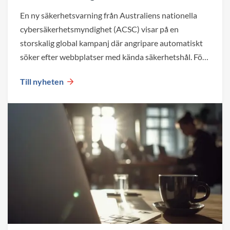
En ny säkerhetsvarning från Australiens nationella
cybersäkerhetsmyndighet (ACSC) visar på en
storskalig global kampanj där angripare automatiskt
söker efter webbplatser med kända säkerhetshål. För
företag blir det en viktig påminnelse om att både valet
Till nyheten
av plattform och den löpande förvaltningen påverkar
webbplatsens säkerhet över tid.