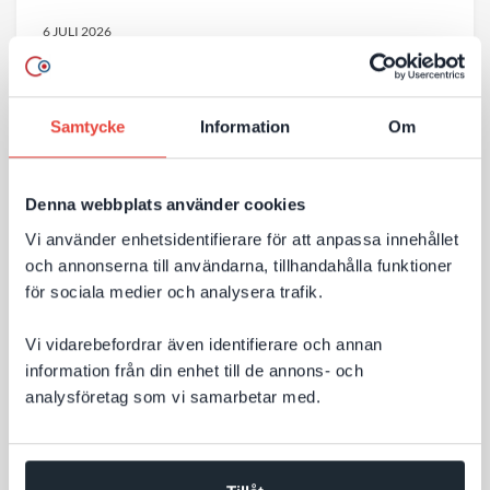
6 JULI 2026
Så får ni bättre AI‑synlighet efter Googles
nya riktlinjer
Samtycke
Information
Om
Många företag funderar på hur AI‑sök påverkar deras
webbplats. Behöver man bygga om innehållet? Skapa
nya sidor? Eller optimera på helt andra sätt än
Denna webbplats använder cookies
tidigare? Google har nu publicerat tydligare riktlinjer
Vi använder enhetsidentifierare för att anpassa innehållet
för AI‑sök – och budskapet är: mycket av det som
och annonserna till användarna, tillhandahålla funktioner
Till nyheten
redan skapar en bra webbplats är fortfarande
för sociala medier och analysera trafik.
avgörande för synligheten.
Vi vidarebefordrar även identifierare och annan
information från din enhet till de annons- och
analysföretag som vi samarbetar med.