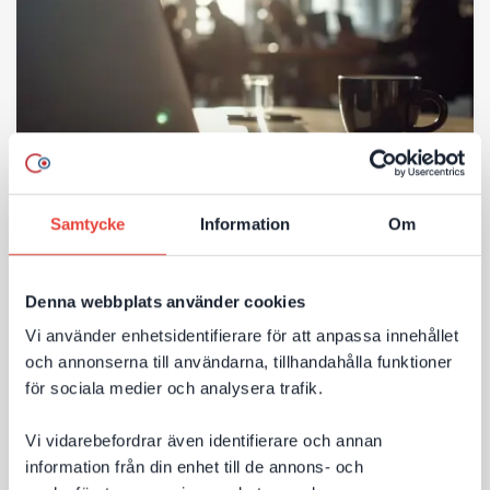
Samtycke
Information
Om
6 JULI 2026
Så får ni bättre AI‑synlighet efter Googles
nya riktlinjer
Denna webbplats använder cookies
Många företag funderar på hur AI‑sök påverkar deras
Vi använder enhetsidentifierare för att anpassa innehållet
webbplats. Behöver man bygga om innehållet? Skapa
och annonserna till användarna, tillhandahålla funktioner
nya sidor? Eller optimera på helt andra sätt än
för sociala medier och analysera trafik.
tidigare? Google har nu publicerat tydligare riktlinjer
Vi vidarebefordrar även identifierare och annan
för AI‑sök – och budskapet är: mycket av det som
information från din enhet till de annons- och
Till nyheten
redan skapar en bra webbplats är fortfarande