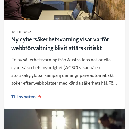
10 JULI 2026
Ny cybersäkerhetsvarning visar varför
webbförvaltning blivit affärskritiskt
En ny säkerhetsvarning från Australiens nationella
cybersäkerhetsmyndighet (ACSC) visar på en
storskalig global kampanj där angripare automatiskt
söker efter webbplatser med kända säkerhetshål. För
företag blir det en viktig påminnelse om att både valet
Till nyheten
av plattform och den löpande förvaltningen påverkar
webbplatsens säkerhet över tid.