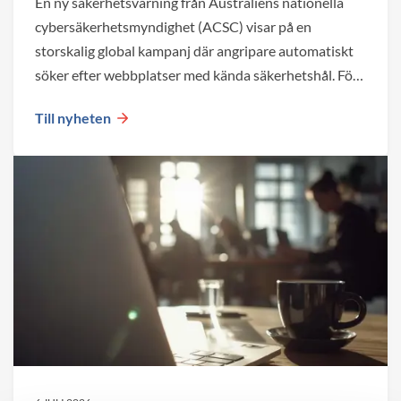
En ny säkerhetsvarning från Australiens nationella
cybersäkerhetsmyndighet (ACSC) visar på en
storskalig global kampanj där angripare automatiskt
söker efter webbplatser med kända säkerhetshål. För
företag blir det en viktig påminnelse om att både valet
Till nyheten
av plattform och den löpande förvaltningen påverkar
webbplatsens säkerhet över tid.