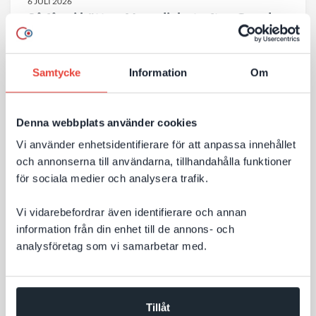
6 JULI 2026
Så får ni bättre AI‑synlighet efter Googles
nya riktlinjer
Många företag funderar på hur AI‑sök påverkar deras
Samtycke
Information
Om
webbplats. Behöver man bygga om innehållet? Skapa
nya sidor? Eller optimera på helt andra sätt än
Denna webbplats använder cookies
tidigare? Google har nu publicerat tydligare riktlinjer
för AI‑sök – och budskapet är: mycket av det som
Vi använder enhetsidentifierare för att anpassa innehållet
Till nyheten
och annonserna till användarna, tillhandahålla funktioner
redan skapar en bra webbplats är fortfarande
för sociala medier och analysera trafik.
avgörande för synligheten.
Vi vidarebefordrar även identifierare och annan
information från din enhet till de annons- och
analysföretag som vi samarbetar med.
Tillåt