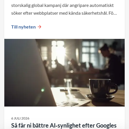
storskalig global kampanj där angripare automatiskt
söker efter webbplatser med kända säkerhetshål. För
företag blir det en viktig påminnelse om att både valet
Till nyheten
av plattform och den löpande förvaltningen påverkar
webbplatsens säkerhet över tid.
6 JULI 2026
Så får ni bättre AI‑synlighet efter Googles