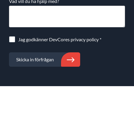
Vad vill du ha hjälp med?
Jag godkänner DevCores
privacy policy
*
Skicka in förfrågan