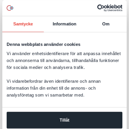
nya riktlinjer
Många företag funderar på hur AI‑sök påverkar deras
Samtycke
Information
Om
webbplats. Behöver man bygga om innehållet? Skapa
nya sidor? Eller optimera på helt andra sätt än
tidigare? Google har nu publicerat tydligare riktlinjer
Denna webbplats använder cookies
för AI‑sök – och budskapet är: mycket av det som
Vi använder enhetsidentifierare för att anpassa innehållet
Till nyheten
redan skapar en bra webbplats är fortfarande
och annonserna till användarna, tillhandahålla funktioner
avgörande för synligheten.
för sociala medier och analysera trafik.
Vi vidarebefordrar även identifierare och annan
information från din enhet till de annons- och
analysföretag som vi samarbetar med.
Tillåt