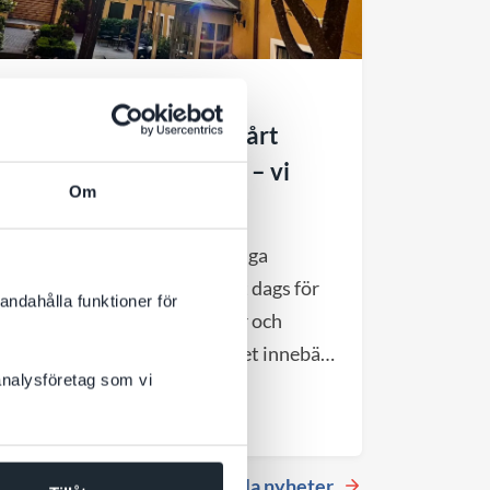
3 JULI 2026
Välkommen att hyra vårt
kontor till halva hyran – vi
Om
flyttar till större
Efter cirka 11 år i vårt charmiga
gårdshus vid Hötorget är det dags för
andahålla funktioner för
nästa kapitel. DevCore växer och
flyttar till större lokaler, vilket innebär
 analysföretag som vi
att vårt nuvarande kontor blir
Till nyheten
tillgängligt från september 2026.
Se alla nyheter