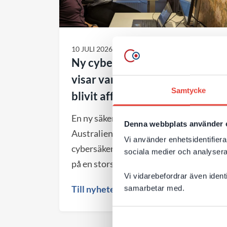
10 JULI 2026
Ny cybersäkerhetsvarning
visar varför webbförvaltning
Samtycke
blivit affärskritiskt
En ny säkerhetsvarning från
Denna webbplats använder 
Australiens nationella
Vi använder enhetsidentifierar
cybersäkerhetsmyndighet (ACSC) visar
sociala medier och analysera 
på en storskalig global kampanj där
Vi vidarebefordrar även ident
angripare automatiskt söker efter
Till nyheten
samarbetar med.
webbplatser med kända säkerhetshål.
För företag blir det en viktig
påminnelse om att både valet av