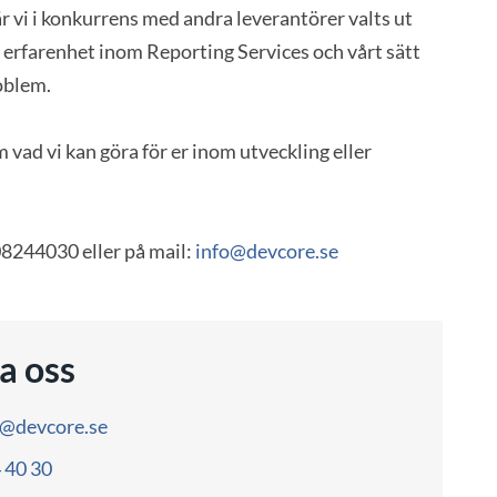
r vi i konkurrens med andra leverantörer valts ut
 erfarenhet inom Reporting Services och vårt sätt
roblem.
m vad vi kan göra för er inom utveckling eller
08244030 eller på mail:
info@devcore.se
a oss
o@devcore.se
4 40 30