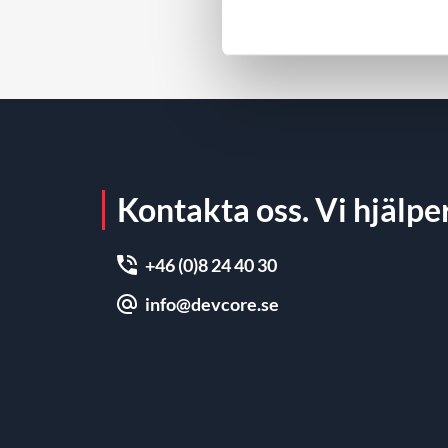
plattform och den löpande
förvaltningen påverkar webbplatsens
säkerhet över tid.
Kontakta oss. Vi hjälper
+46 (0)8 24 40 30
info@devcore.se