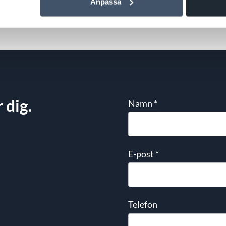
Anpassa
 dig.
Namn
*
E-post
*
Telefon