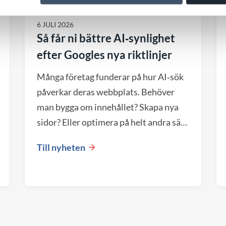
6 JULI 2026
Så får ni bättre AI‑synlighet
efter Googles nya riktlinjer
Många företag funderar på hur AI‑sök
påverkar deras webbplats. Behöver
man bygga om innehållet? Skapa nya
sidor? Eller optimera på helt andra sätt
än tidigare? Google har nu publicerat
Till nyheten
tydligare riktlinjer för AI‑sök – och
budskapet är: mycket av det som redan
skapar en bra webbplats är fortfarande
avgörande för synligheten.