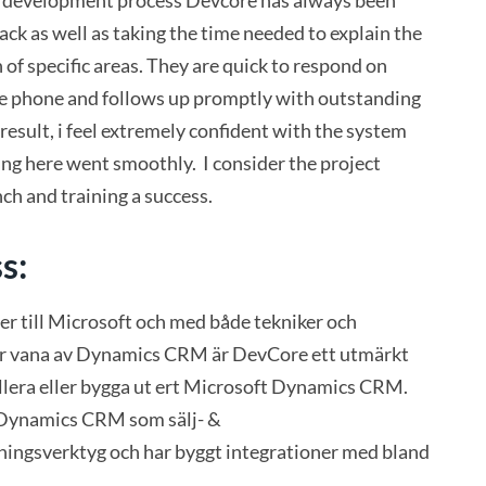
e development process Devcore has always been
ack as well as taking the time needed to explain the
of specific areas. They are quick to respond on
the phone and follows up promptly with outstanding
 result, i feel extremely confident with the system
ning here went smoothly. I consider the project
ch and training a success.
s:
r till Microsoft och med både tekniker och
ar vana av Dynamics CRM är DevCore ett utmärkt
stallera eller bygga ut ert Microsoft Dynamics CRM.
 Dynamics CRM som sälj- &
ngsverktyg och har byggt integrationer med bland