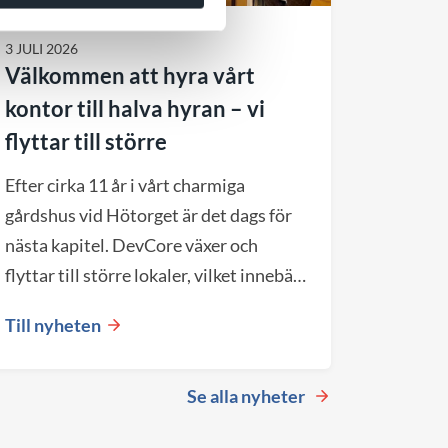
3 JULI 2026
Välkommen att hyra vårt
kontor till halva hyran – vi
flyttar till större
Efter cirka 11 år i vårt charmiga
gårdshus vid Hötorget är det dags för
nästa kapitel. DevCore växer och
flyttar till större lokaler, vilket innebär
att vårt nuvarande kontor blir
Till nyheten
tillgängligt från september 2026.
Se alla nyheter