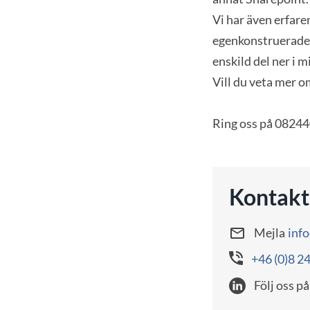
Vi har även erfar
egenkonstruerade e
enskild del ner i m
Vill du veta mer om
Ring oss på 08244
Kontakt
Mejla
inf
+46 (0)8 2
Följ oss på