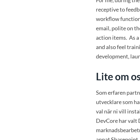
For me, during th
receptive to feedb
workflow function 
email, polite on 
action items. As a
and also feel trai
development, laun
Lite om os
Som erfaren partne
utvecklare som h
val när ni vill in
DevCore har valt
marknadsbearbetni
annat Sharepoint.