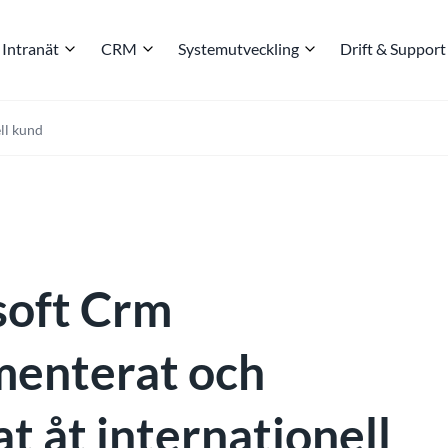
Intranät
CRM
Systemutveckling
Drift & Support
ll kund
soft Crm
menterat och
at åt internationell