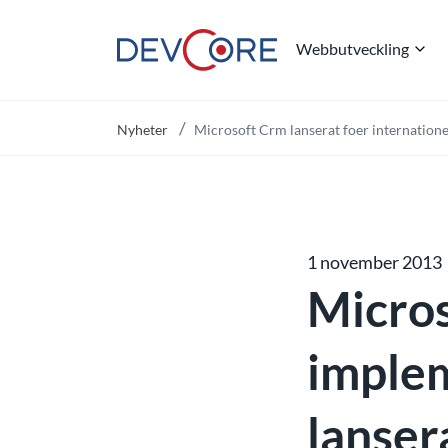
Webbutveckling
"
Nyheter
Microsoft Crm lanserat foer internatione
1 november 2013
Micro
imple
lanser