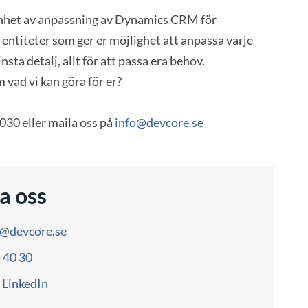
enhet av anpassning av Dynamics CRM för
ntiteter som ger er möjlighet att anpassa varje
insta detalj, allt för att passa era behov.
 vad vi kan göra för er?
030 eller maila oss på
info@devcore.se
a oss
o@devcore.se
4 40 30
LinkedIn