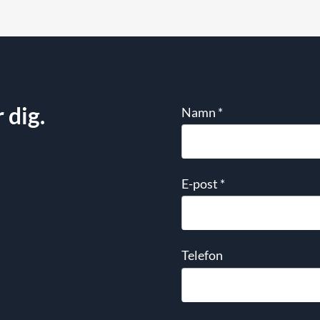
 dig.
Namn
*
E-post
*
Telefon