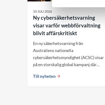
10 JULI 2026
Ny cybersäkerhetsvarning
visar varför webbförvaltning
blivit affärskritiskt
En ny säkerhetsvarning från
Australiens nationella
cybersäkerhetsmyndighet (ACSC) visar
på en storskalig global kampanj där
angripare automatiskt söker efter
Till nyheten
webbplatser med kända säkerhetshål.
För företag blir det en viktig
påminnelse om att både valet av
plattform och den löpande