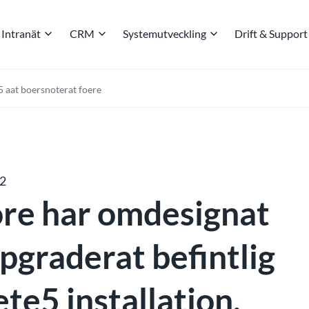
Intranät
CRM
Systemutveckling
Drift & Support
5 aat boersnoterat foere
12
re har omdesignat
pgraderat befintlig
te5 installation.