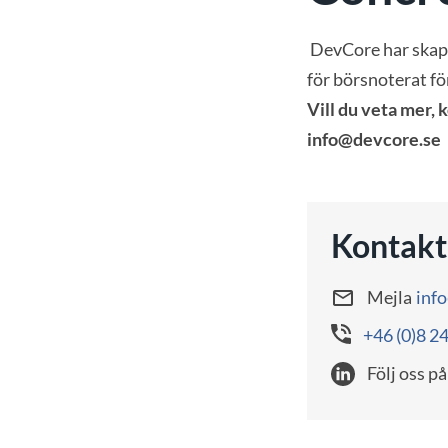
DevCore har skapa
för börsnoterat f
Vill du veta mer, 
info@devcore.se
Kontakt
Mejla
inf
+46 (0)8 2
Följ oss på