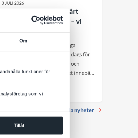
3 JULI 2026
Välkommen att hyra vårt
kontor till halva hyran – vi
flyttar till större
Om
Efter cirka 11 år i vårt charmiga
gårdshus vid Hötorget är det dags för
nästa kapitel. DevCore växer och
andahålla funktioner för
flyttar till större lokaler, vilket innebär
att vårt nuvarande kontor blir
Till nyheten
tillgängligt från september 2026.
 analysföretag som vi
Se alla nyheter
Tillåt