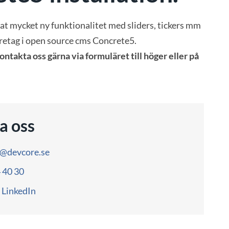
t mycket ny funktionalitet med sliders, tickers mm
öretag i open source cms Concrete5.
kontakta oss gärna via formuläret till höger eller på
a oss
o@devcore.se
4 40 30
LinkedIn