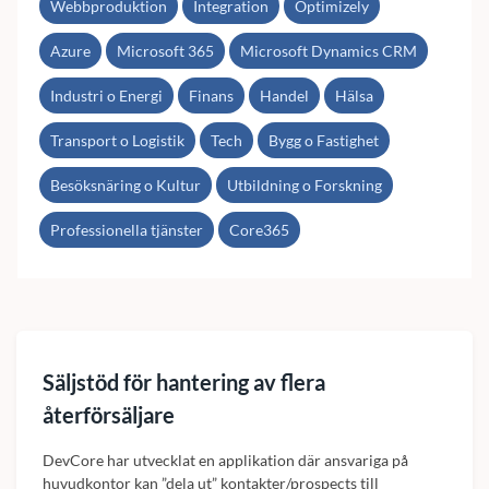
Webbproduktion
Integration
Optimizely
Azure
Microsoft 365
Microsoft Dynamics CRM
Industri o Energi
Finans
Handel
Hälsa
Transport o Logistik
Tech
Bygg o Fastighet
Besöksnäring o Kultur
Utbildning o Forskning
Professionella tjänster
Core365
Säljstöd för hantering av flera
återförsäljare
DevCore har utvecklat en applikation där ansvariga på
huvudkontor kan ”dela ut” kontakter/prospects till