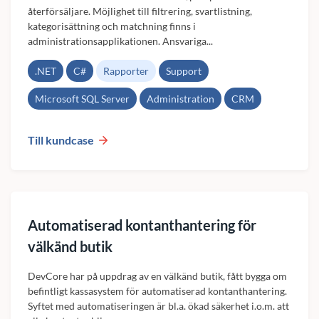
återförsäljare. Möjlighet till filtrering, svartlistning,
kategorisättning och matchning finns i
administrationsapplikationen. Ansvariga...
.NET
C#
Rapporter
Support
Microsoft SQL Server
Administration
CRM
Till kundcase
Automatiserad kontanthantering för
välkänd butik
DevCore har på uppdrag av en välkänd butik, fått bygga om
befintligt kassasystem för automatiserad kontanthantering.
Syftet med automatiseringen är bl.a. ökad säkerhet i.o.m. att