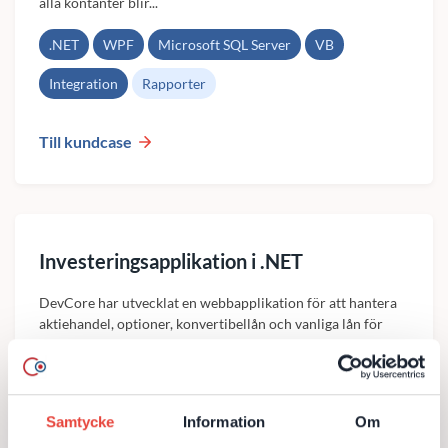
alla kontanter blir...
.NET
WPF
Microsoft SQL Server
VB
Integration
Rapporter
Till kundcase
Investeringsapplikation i .NET
DevCore har utvecklat en webbapplikation för att hantera
aktiehandel, optioner, konvertibellån och vanliga lån för
icke börsnoterade portföljbolag åt en koncern som
investerar i onoterade bolag. Målet med...
.NET
C#
Microsoft SQL Server 2005
Samtycke
Information
Om
Microsoft SQL Reporting Services 2005
Integration