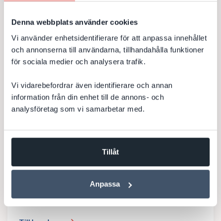
Rapporter
Denna webbplats använder cookies
Vi använder enhetsidentifierare för att anpassa innehållet
Till kundcase
och annonserna till användarna, tillhandahålla funktioner
för sociala medier och analysera trafik.
Vi vidarebefordrar även identifierare och annan
information från din enhet till de annons- och
Förstudie inför införande av ny
analysföretag som vi samarbetar med.
telefoniplattform
DevCore har hjälp en kund med en förstudie inför byte av
Tillåt
telefoniplattform. Arbetet bestod i att kartlägga befintlig
lösning samt sondera marknaden efter lämplig ny lösning
som matchade kundens högt ställda krav. Förstudien...
Anpassa
Rapporter
Support