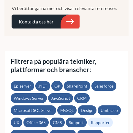
Vi berättar gärna mer och visar relevanta referenser.
Kontakta oss här
Sök
Filtrera på populära tekniker,
plattformar och branscher:
Episerver
.NET
C#
SharePoint
Salesforce
Windows Server
JavaScript
CRM
Microsoft SQL Server
MySQL
Design
Umbraco
UX
Office 365
CMS
Support
Rapporter