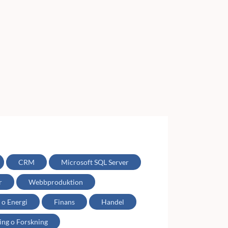
CRM
Microsoft SQL Server
r
Webbproduktion
 o Energi
Finans
Handel
ing o Forskning