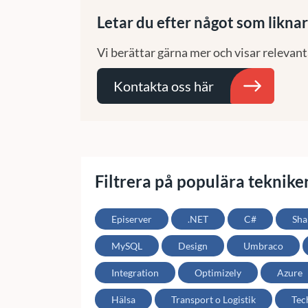
Letar du efter något som liknar
Vi berättar gärna mer och visar relevant
Kontakta oss här
Filtrera på populära teknike
Episerver
.NET
C#
Sha
MySQL
Design
Umbraco
Integration
Optimizely
Azure
Hälsa
Transport o Logistik
Tec