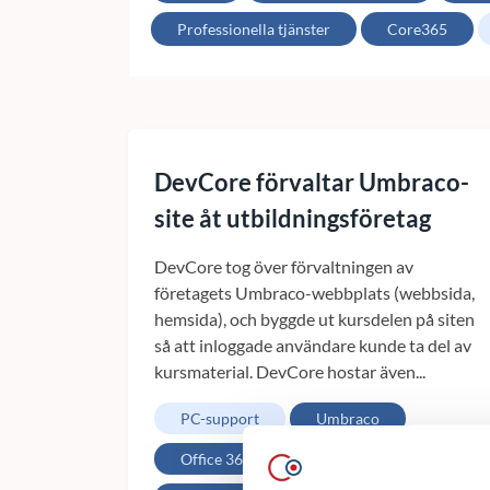
Professionella tjänster
Core365
DevCore förvaltar Umbraco-
site åt utbildningsföretag
DevCore tog över förvaltningen av
företagets Umbraco-webbplats (webbsida,
hemsida), och byggde ut kursdelen på siten
så att inloggade användare kunde ta del av
kursmaterial. DevCore hostar även...
PC-support
Umbraco
Office 365
CMS