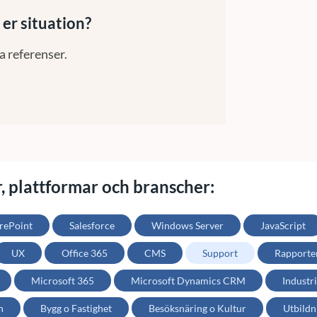
 er situation?
a referenser.
r, plattformar och branscher:
rePoint
Salesforce
Windows Server
JavaScript
UX
Office 365
CMS
Support
Rapporte
Microsoft 365
Microsoft Dynamics CRM
Industri
h
Bygg o Fastighet
Besöksnäring o Kultur
Utbildn