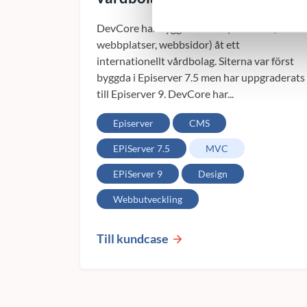
DevCore har byggt tre siter (hemsidor,
webbplatser, webbsidor) åt ett
internationellt vårdbolag. Siterna var först
byggda i Episerver 7.5 men har uppgraderats
till Episerver 9. DevCore har...
Episerver
CMS
EPiServer 7.5
MVC
EPiServer 9
Design
Webbutveckling
Till kundcase