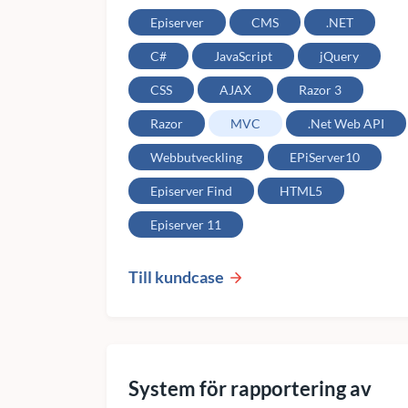
Episerver
CMS
.NET
C#
JavaScript
jQuery
CSS
AJAX
Razor 3
Razor
MVC
.Net Web API
Webbutveckling
EPiServer10
Episerver Find
HTML5
Episerver 11
Till kundcase
System för rapportering av