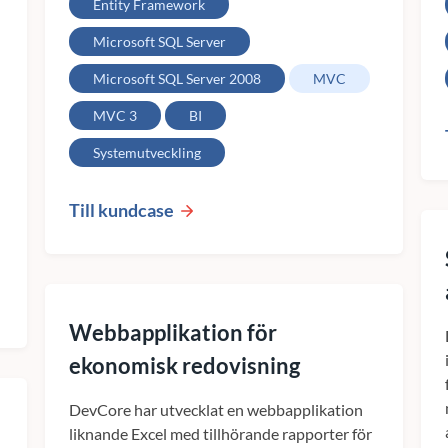
Entity Framework
Microsoft SQL Server
Microsoft SQL Server 2008
MVC
MVC 3
BI
Systemutveckling
Till kundcase
Webbapplikation för
ekonomisk redovisning
DevCore har utvecklat en webbapplikation
liknande Excel med tillhörande rapporter för