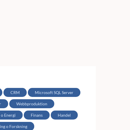
CRM
Microsoft SQL Server
r
Webbproduktion
 o Energi
Finans
Handel
ing o Forskning