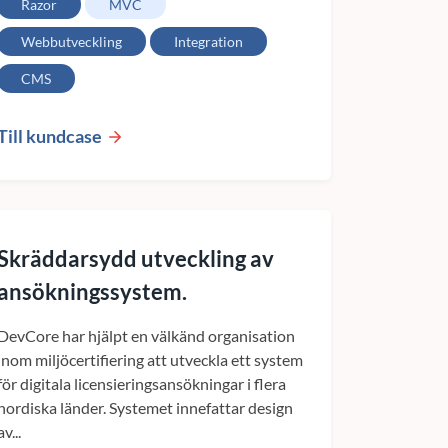
Razor
MVC
Webbutveckling
Integration
CMS
Till kundcase
Skräddarsydd utveckling av
ansökningssystem.
DevCore har hjälpt en välkänd organisation
inom miljöcertifiering att utveckla ett system
för digitala licensieringsansökningar i flera
nordiska länder. Systemet innefattar design
av...