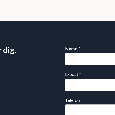
 dig.
Namn
*
E-post
*
Telefon