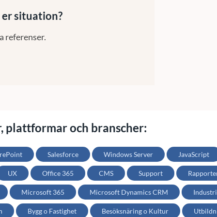
 er situation?
a referenser.
r, plattformar och branscher:
rePoint
Salesforce
Windows Server
JavaScript
UX
Office 365
CMS
Support
Rapporte
Microsoft 365
Microsoft Dynamics CRM
Industri
h
Bygg o Fastighet
Besöksnäring o Kultur
Utbildn