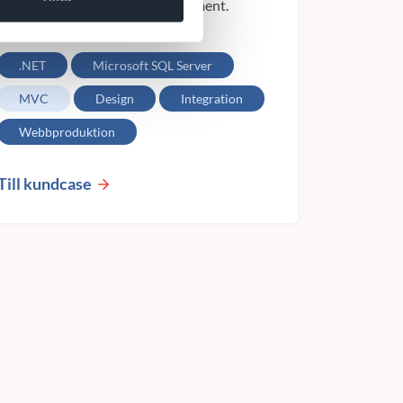
redovisning i diverse Excel dokument.
Lösningen...
.NET
Microsoft SQL Server
MVC
Design
Integration
Webbproduktion
Till kundcase