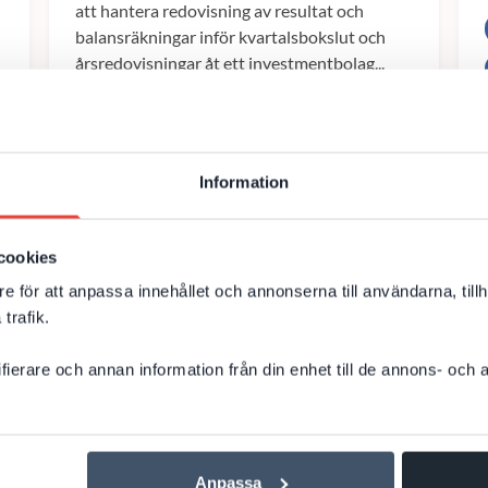
att hantera redovisning av resultat och
balansräkningar inför kvartalsbokslut och
årsredovisningar åt ett investmentbolag...
.NET
C#
Microsoft SQL Server
Information
Microsoft SQL Server 2005
Microsoft SQL Reporting Services 2005
cookies
MVC
Integration
e för att anpassa innehållet och annonserna till användarna, tillh
Systemutveckling
trafik.
ifierare och annan information från din enhet till de annons- och
Till kundcase
t
Anpassa