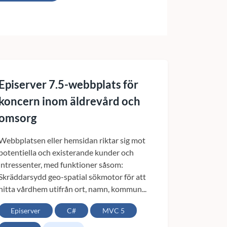
Episerver 7.5-webbplats för
koncern inom äldrevård och
omsorg
Webbplatsen eller hemsidan riktar sig mot
potentiella och existerande kunder och
intressenter, med funktioner såsom:
Skräddarsydd geo-spatial sökmotor för att
hitta vårdhem utifrån ort, namn, kommun...
Episerver
C#
MVC 5