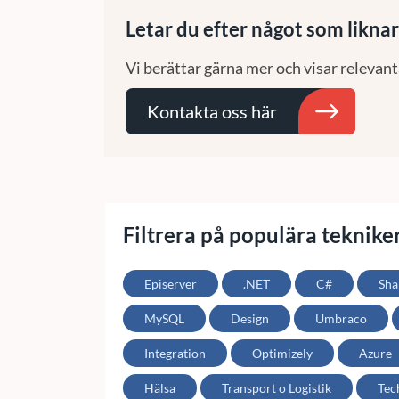
Letar du efter något som liknar
Vi berättar gärna mer och visar relevant
Kontakta oss här
Filtrera på populära teknike
Episerver
.NET
C#
Sha
MySQL
Design
Umbraco
Integration
Optimizely
Azure
Hälsa
Transport o Logistik
Tec