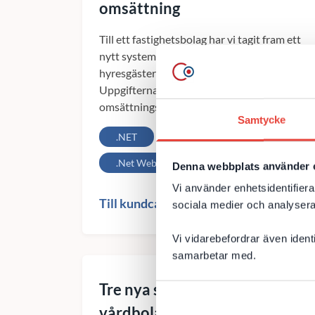
omsättning
Till ett fastighetsbolag har vi tagit fram ett
nytt system som möjliggör för deras
hyresgäster att rapportera omsättning.
Uppgifterna ligger till grund för
omsättningsbaserad hyra och för...
Samtycke
.NET
C#
MVC
.Net Web API
Systemutveckling
Denna webbplats använder 
Vi använder enhetsidentifierar
Till kundcase
sociala medier och analysera 
Vi vidarebefordrar även ident
samarbetar med.
Tre nya siter för internationell
vårdbolag