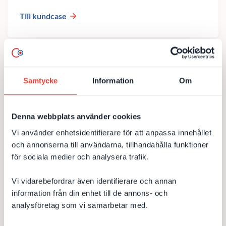
Till kundcase
DevCore hosting till våra kunder
Samtycke
Information
Om
Sedan 2011 har DevCore erbjudit stabil, säker och proffsig
hosting till våra kunder. DevCore Hosting erbjuds våra
Denna webbplats använder cookies
kunder, både små som stora företag. Serverhall har vi
centralt i Stockholm...
Vi använder enhetsidentifierare för att anpassa innehållet
och annonserna till användarna, tillhandahålla funktioner
Hosting
IT-säkerhet
IT-support
Drift
för sociala medier och analysera trafik.
Nätverk
Support
Vi vidarebefordrar även identifierare och annan
information från din enhet till de annons- och
Till kundcase
analysföretag som vi samarbetar med.