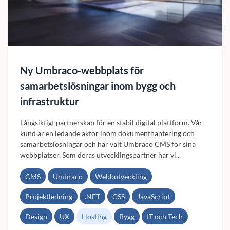
Ny Umbraco-webbplats för
samarbetslösningar inom bygg och
infrastruktur
Långsiktigt partnerskap för en stabil digital plattform. Vår
kund är en ledande aktör inom dokumenthantering och
samarbetslösningar och har valt Umbraco CMS för sina
webbplatser. Som deras utvecklingspartner har vi...
CMS
Umbraco
Webbutveckling
Projektledning
.NET
CSS
JavaScript
Design
UX
Hosting
Bygg
IT och Tech