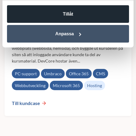
Tillåt
DevCore förvaltar Umbraco-site åt
utbildningsföretag
Anpassa
DevCore tog över förvaltningen av företagets Umbraco-
webbplats (webbsida, hemsida), och byggde ut kursdelen på
siten så att inloggade användare kunde ta del av
kursmaterial. DevCore hostar även...
PC-support
Umbraco
Office 365
CMS
Webbutveckling
Microsoft 365
Hosting
Till kundcase