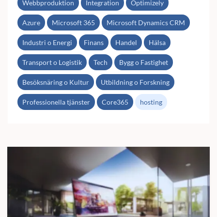
Webbproduktion
Integration
Optimizely
Azure
Microsoft 365
Microsoft Dynamics CRM
Industri o Energi
Finans
Handel
Hälsa
Transport o Logistik
Tech
Bygg o Fastighet
Besöksnäring o Kultur
Utbildning o Forskning
Professionella tjänster
Core365
hosting