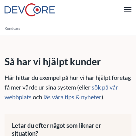
"
Kundcase
Webbutvec
Intranät
Så har vi hjälpt kunder
CRM
Här hittar du exempel på hur vi har hjälpt företag
Systemutve
få mer värde ur sina system (eller
sök på vår
webbplats
och
läs våra tips & nyheter
).
Drift & Sup
Om oss
Letar du efter något som liknar er
situation?