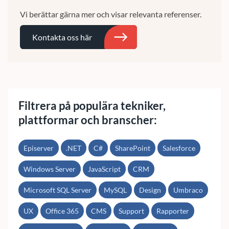
Vi berättar gärna mer och visar relevanta referenser.
Kontakta oss här
Sök
Filtrera på populära tekniker,
plattformar och branscher:
Episerver
.NET
C#
SharePoint
Salesforce
Windows Server
JavaScript
CRM
Microsoft SQL Server
MySQL
Design
Umbraco
UX
Office 365
CMS
Support
Rapporter