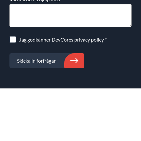
Jag godkänner DevCores
privacy policy
*
Skicka in förfrågan