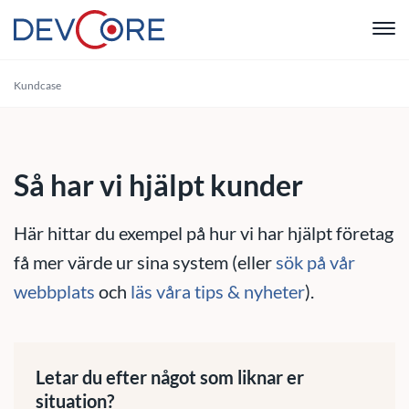
"
Kundcase
Webbutvec
Intranät
Så har vi hjälpt kunder
CRM
Här hittar du exempel på hur vi har hjälpt företag
Systemutve
få mer värde ur sina system (eller
sök på vår
webbplats
och
läs våra tips & nyheter
).
Drift & Sup
Om oss
Letar du efter något som liknar er
situation?