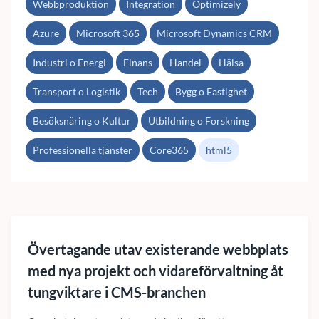
Webbproduktion
Integration
Optimizely
Azure
Microsoft 365
Microsoft Dynamics CRM
Industri o Energi
Finans
Handel
Hälsa
Transport o Logistik
Tech
Bygg o Fastighet
Besöksnäring o Kultur
Utbildning o Forskning
Professionella tjänster
Core365
html5
Övertagande utav existerande webbplats
med nya projekt och vidareförvaltning åt
tungviktare i CMS-branchen