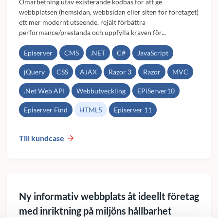
Omarbetning utav existerande kodbas för att ge
webbplatsen (hemsidan, webbsidan eller siten för företaget)
ett mer modernt utseende, rejält förbättra
performance/prestanda och uppfylla kraven för...
Episerver
CMS
.NET
C#
JavaScript
jQuery
CSS
AJAX
Razor 3
Razor
MVC
.Net Web API
Webbutveckling
EPiServer10
Episerver Find
HTML5
Episerver 11
Till kundcase
Ny informativ webbplats åt ideellt företag
med inriktning på miljöns hållbarhet