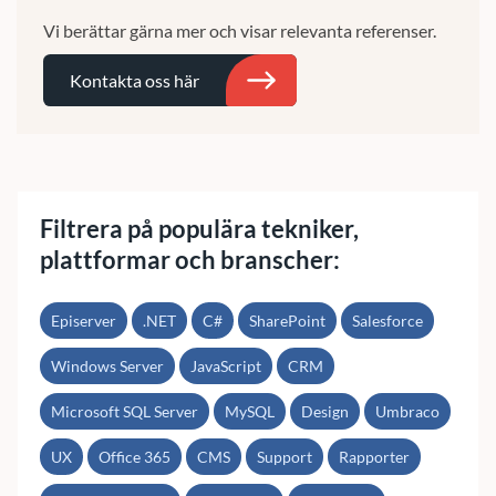
Vi berättar gärna mer och visar relevanta referenser.
Kontakta oss här
Sök
Filtrera på populära tekniker,
plattformar och branscher:
Episerver
.NET
C#
SharePoint
Salesforce
Windows Server
JavaScript
CRM
Microsoft SQL Server
MySQL
Design
Umbraco
UX
Office 365
CMS
Support
Rapporter