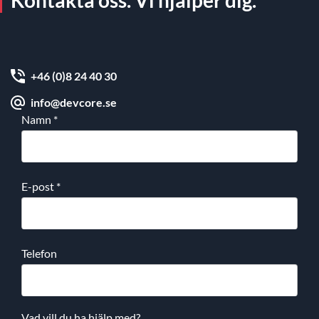
Kontakta oss. Vi hjälper dig.
+46 (0)8 24 40 30
info@devcore.se
Namn
*
E-post
*
Telefon
Vad vill du ha hjälp med?