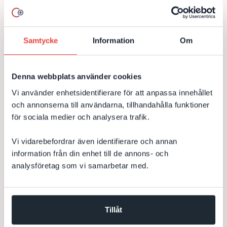
Ny webbsida (hemsida eller site för företag) utvecklad i
Episerver CMS 11 med integrationer mot externa datakällor
och avancerad sökfunktionalitet med Episerver find...
Samtycke
Information
Om
Episerver
CMS
.NET
C#
JavaScript
HTML
CSS
AJAX
MVC 5
Razor 3
Razor
Denna webbplats använder cookies
Vi använder enhetsidentifierare för att anpassa innehållet
.Net Web API
Webbutveckling
Episerver Find
och annonserna till användarna, tillhandahålla funktioner
HTML5
Episerver 11
Integration
Optimizely
för sociala medier och analysera trafik.
Vi vidarebefordrar även identifierare och annan
Till kundcase
information från din enhet till de annons- och
analysföretag som vi samarbetar med.
Tre nya event-webbsidor åt teknikbolag
Tillåt
DevCore har byggt tre siter (webbplatser eller hemsidor)