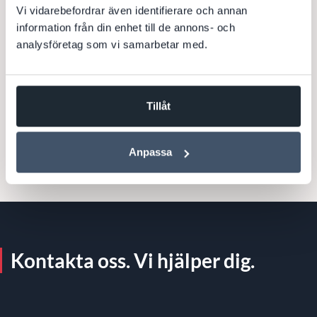
.NET
C#
Salesforce
Web Services
APEX
Vi vidarebefordrar även identifierare och annan
information från din enhet till de annons- och
Force.com
Visualforce
CRM
Integration
analysföretag som vi samarbetar med.
Till kundcase
Tillåt
Anpassa
Kontakta oss. Vi hjälper dig.