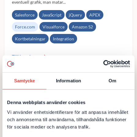
eventuell grafik, man matar...
Salesforce
JavaScript
jQuery
APEX
Force.com
Visualforce
Amazon S2
Kortbetalningar
Integration
Till kundcase
Samtycke
Information
Om
Produktnyckel generator och hantering
Denna webbplats använder cookies
Verktyg i Salesforce CRM för att generera licensnycklar till
Vi använder enhetsidentifierare för att anpassa innehållet
olika produkter och produktpaket. Salesforce anropar en
webservice skriven i C#.Net 4.0 som sköter generering.
och annonserna till användarna, tillhandahålla funktioner
Verktyget låter administratörer...
för sociala medier och analysera trafik.