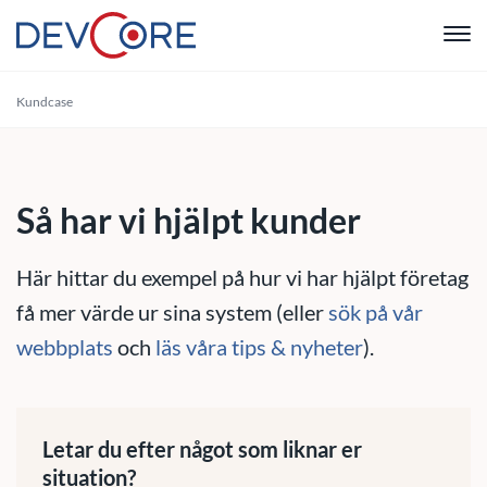
"
Kundcase
Webbutvec
Intranät
Så har vi hjälpt kunder
CRM
Här hittar du exempel på hur vi har hjälpt företag
Systemutve
få mer värde ur sina system (eller
sök på vår
webbplats
och
läs våra tips & nyheter
).
Drift & Sup
Om oss
Letar du efter något som liknar er
situation?