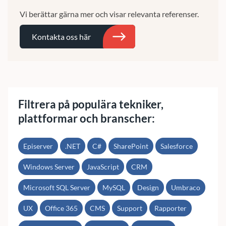
Vi berättar gärna mer och visar relevanta referenser.
Kontakta oss här
Sök
Filtrera på populära tekniker,
plattformar och branscher:
Episerver
.NET
C#
SharePoint
Salesforce
Windows Server
JavaScript
CRM
Microsoft SQL Server
MySQL
Design
Umbraco
UX
Office 365
CMS
Support
Rapporter