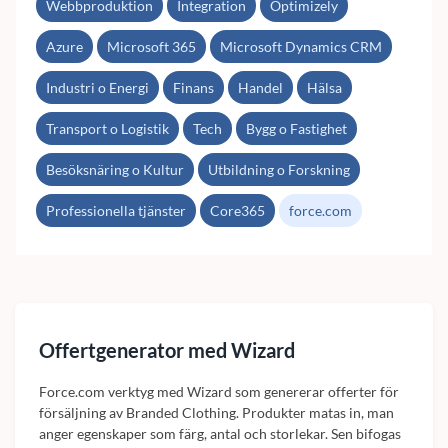
Webbproduktion
Integration
Optimizely
Azure
Microsoft 365
Microsoft Dynamics CRM
Industri o Energi
Finans
Handel
Hälsa
Transport o Logistik
Tech
Bygg o Fastighet
Besöksnäring o Kultur
Utbildning o Forskning
Professionella tjänster
Core365
force.com
Offertgenerator med Wizard
Force.com verktyg med Wizard som genererar offerter för
försäljning av Branded Clothing. Produkter matas in, man
anger egenskaper som färg, antal och storlekar. Sen bifogas