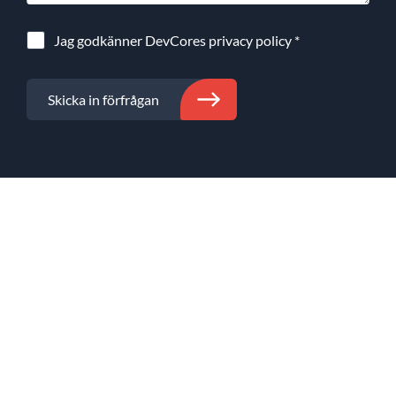
Jag godkänner DevCores
privacy policy
*
Skicka in förfrågan